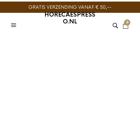
GRATIS VERZENDING VANAF € 50,--
HORECAESPRESS
O.NL
0
TIJDELIJK NIET
TIJDELIJK NIET
LEVERBAAR
LEVERBAAR
AEROPRESS
,
SLOW COFFEE
AEROPRESS
,
AEROPRESS
,
AeroPress tas
SLOW COFFEE
€
9,95
AeroPress
Microfilters Natural