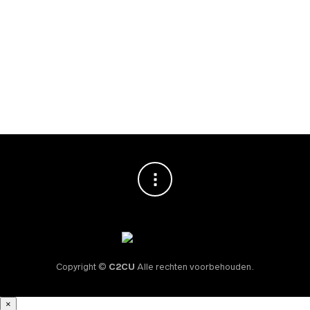
AEROPRESS
,
AEROPRESS
,
SLOW COFFEE
AEROPRESS
,
AEROPRESS
,
SLOW COFFEE
AeroPress cilinder
AeroPress Plunger
€
17,50
met Seal
€
17,50
Copyright ©
C2CU
Alle rechten voorbehouden.
×