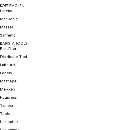
KOFFIEMOLEN
Eureka
Mahlkönig
Mazzer
Sanremo
BARISTA TOOLS
Blindfilter
Distributor Tool
Latte Art
Lepels
Maatlepel
Melkkan
Puqpress
Tamper
Tools
Uitklopbak
Uitkloplade