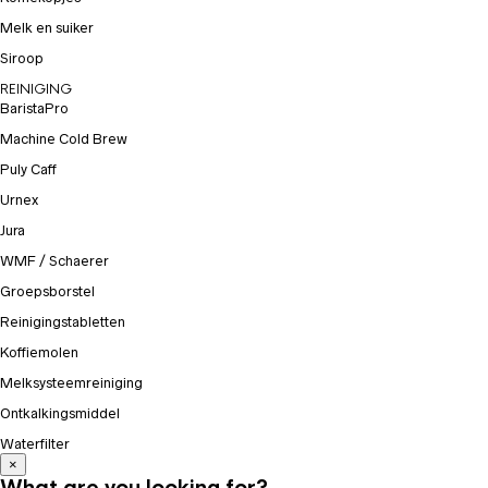
Melk en suiker
Siroop
REINIGING
BaristaPro
Machine Cold Brew
Puly Caff
Urnex
Jura
WMF / Schaerer
Groepsborstel
Reinigingstabletten
Koffiemolen
Melksysteemreiniging
Ontkalkingsmiddel
Waterfilter
×