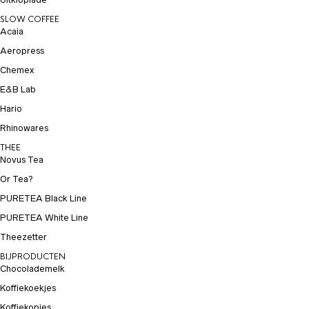
SLOW COFFEE
Acaia
Aeropress
Chemex
E&B Lab
Hario
Rhinowares
THEE
Novus Tea
Or Tea?
PURETEA Black Line
PURETEA White Line
Theezetter
BIJPRODUCTEN
Chocolademelk
Koffiekoekjes
Koffiekopjes