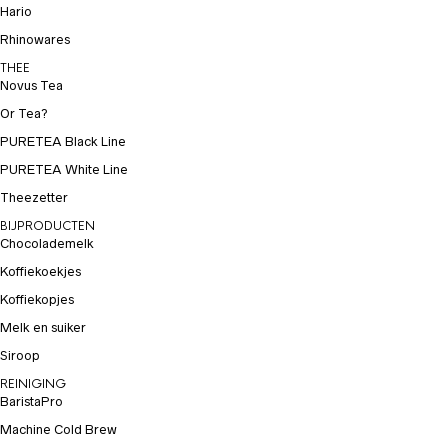
Hario
Rhinowares
THEE
Novus Tea
Or Tea?
PURETEA Black Line
PURETEA White Line
Theezetter
BIJPRODUCTEN
Chocolademelk
Koffiekoekjes
Koffiekopjes
Melk en suiker
Siroop
REINIGING
BaristaPro
Machine Cold Brew