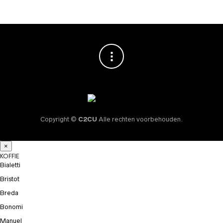
Copyright ©
C2CU
Alle rechten voorbehouden.
×
KOFFIE
Bialetti
Bristot
Breda
Bonomi
Manuel