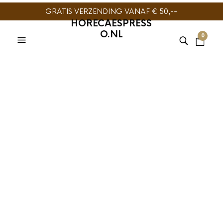
GRATIS VERZENDING VANAF € 50,--
HORECAESPRESS
O.NL
0
TIJDELIJK NIET
LEVERBAAR
AEROPRESS
,
SLOW COFFEE
Delter Coffee Press
filters 300st
€
8,95