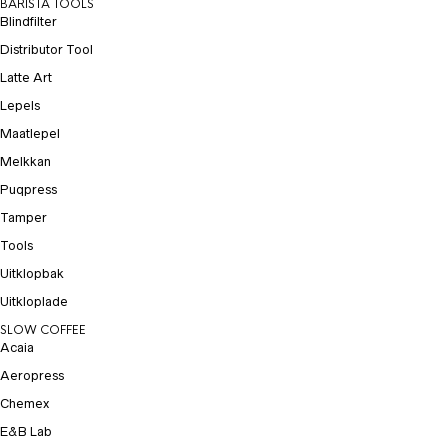
BARISTA TOOLS
Blindfilter
Distributor Tool
Latte Art
Lepels
Maatlepel
Melkkan
Puqpress
Tamper
Tools
Uitklopbak
Uitkloplade
SLOW COFFEE
Acaia
Aeropress
Chemex
E&B Lab