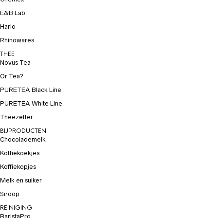
E&B Lab
Hario
Rhinowares
THEE
Novus Tea
Or Tea?
PURETEA Black Line
PURETEA White Line
Theezetter
BIJPRODUCTEN
Chocolademelk
Koffiekoekjes
Koffiekopjes
Melk en suiker
Siroop
REINIGING
BaristaPro