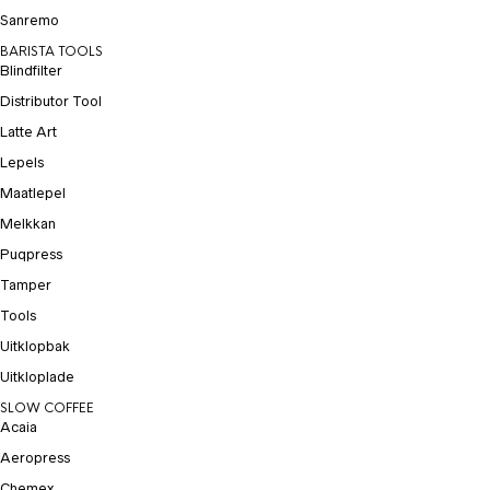
Sanremo
BARISTA TOOLS
Blindfilter
Distributor Tool
Latte Art
Lepels
Maatlepel
Melkkan
Puqpress
Tamper
Tools
Uitklopbak
Uitkloplade
SLOW COFFEE
Acaia
Aeropress
Chemex