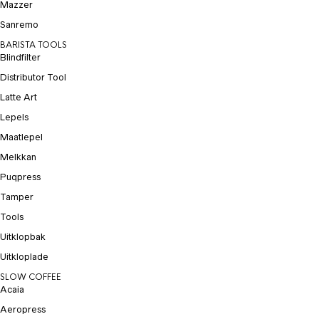
Mazzer
Sanremo
BARISTA TOOLS
Blindfilter
Distributor Tool
Latte Art
Lepels
Maatlepel
Melkkan
Puqpress
Tamper
Tools
Uitklopbak
Uitkloplade
SLOW COFFEE
Acaia
Aeropress