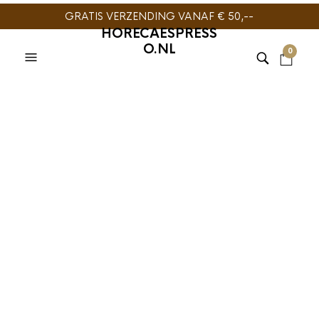
GRATIS VERZENDING VANAF € 50,--
HORECAESPRESS
O.NL
0
La Spaziale Portafilter
2 kops
€
64,95
La Spaziale Portafilter 2 kops, filtedrager voor La Spaziale
espressomachines met 53mm groep.