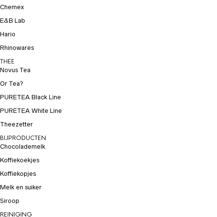
Chemex
E&B Lab
Hario
Rhinowares
THEE
Novus Tea
Or Tea?
PURETEA Black Line
PURETEA White Line
Theezetter
BIJPRODUCTEN
Chocolademelk
Koffiekoekjes
Koffiekopjes
Melk en suiker
Siroop
REINIGING