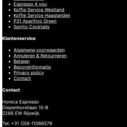
Espresso 4 you
Koffie Service Westland
Koffie Service Haaglanden
P31 Aperitivo Green
Spirito Cocktails
Klantenservice
Algemene voorwaarden
Annuleren & Retourneren
Betalen
Bezorginformatie
Privacy policy
Contact
Contact
Horeca Espresso
Diepenhorstlaan 10-B
2288 EW Rijswijk
Tel: +31 (0)6-11086579