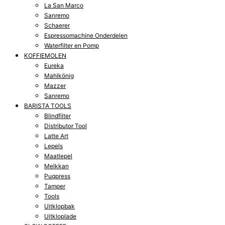
La San Marco
Sanremo
Schaerer
Espressomachine Onderdelen
Waterfilter en Pomp
KOFFIEMOLEN
Eureka
Mahlkönig
Mazzer
Sanremo
BARISTA TOOLS
Blindfilter
Distributor Tool
Latte Art
Lepels
Maatlepel
Melkkan
Puqpress
Tamper
Tools
Uitklopbak
Uitkloplade