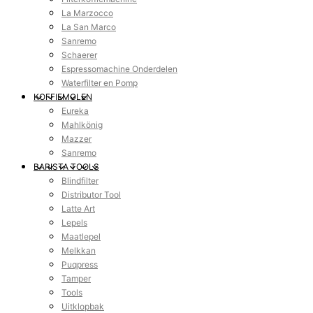
La Marzocco
La San Marco
Sanremo
Schaerer
Espressomachine Onderdelen
Waterfilter en Pomp
KOFFIEMOLEN
Eureka
Mahlkönig
Mazzer
Sanremo
BARISTA TOOLS
Blindfilter
Distributor Tool
Latte Art
Lepels
Maatlepel
Melkkan
Puqpress
Tamper
Tools
Uitklopbak