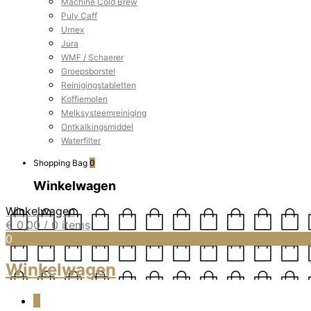
Machine Cold Brew
Puly Caff
Urnex
Jura
WMF / Schaerer
Groepsborstel
Reinigingstabletten
Koffiemolen
Melksysteemreiniging
Ontkalkingsmiddel
Waterfilter
Shopping Bag
0
Winkelwagen
Winkelwagen
€
0,00
/ 0 items
0
Winkelwagen
0