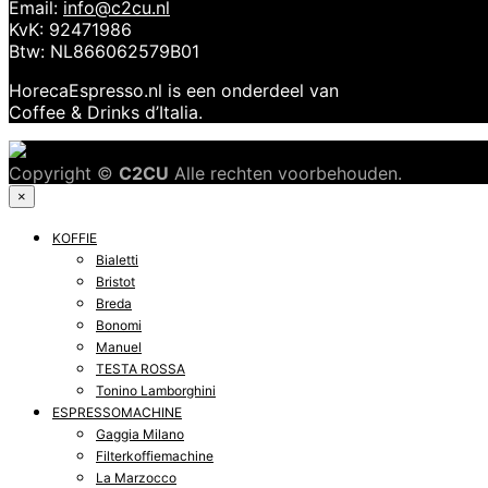
Email:
info@c2cu.nl
KvK: 92471986
Btw: NL866062579B01
HorecaEspresso.nl is een onderdeel van
Coffee & Drinks d’Italia.
Copyright ©
C2CU
Alle rechten voorbehouden.
×
KOFFIE
Bialetti
Bristot
Breda
Bonomi
Manuel
TESTA ROSSA
Tonino Lamborghini
ESPRESSOMACHINE
Gaggia Milano
Filterkoffiemachine
La Marzocco