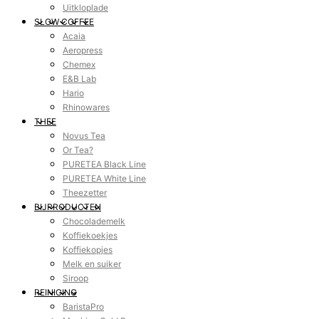
Uitkloplade
SLOW COFFEE
Acaia
Aeropress
Chemex
E&B Lab
Hario
Rhinowares
THEE
Novus Tea
Or Tea?
PURETEA Black Line
PURETEA White Line
Theezetter
BIJPRODUCTEN
Chocolademelk
Koffiekoekjes
Koffiekopjes
Melk en suiker
Siroop
REINIGING
BaristaPro