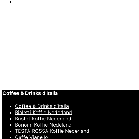
Tools
Geen producten gevonden die aan je selectie voldoen.
Coffee & Drinks d’Italia
Coffee & Drinks d’Italia
Bialetti Koffie Nederland
Bristot koffie Nederland
Bonomi Koffie Nedeland
TESTA ROSSA Koffie Nederland
Caffe Vianello