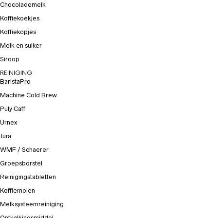
Chocolademelk
Koffiekoekjes
Koffiekopjes
Melk en suiker
Siroop
REINIGING
BaristaPro
Machine Cold Brew
Puly Caff
Urnex
Jura
WMF / Schaerer
Groepsborstel
Reinigingstabletten
Koffiemolen
Melksysteemreiniging
Ontkalkingsmiddel