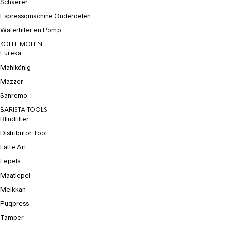
Schaerer
Espressomachine Onderdelen
Waterfilter en Pomp
KOFFIEMOLEN
Eureka
Mahlkönig
Mazzer
Sanremo
BARISTA TOOLS
Blindfilter
Distributor Tool
Latte Art
Lepels
Maatlepel
Melkkan
Puqpress
Tamper