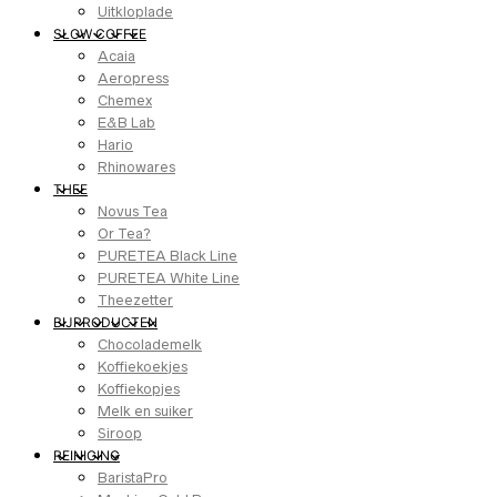
Uitkloplade
SLOW COFFEE
Acaia
Aeropress
Chemex
E&B Lab
Hario
Rhinowares
THEE
Novus Tea
Or Tea?
PURETEA Black Line
PURETEA White Line
Theezetter
BIJPRODUCTEN
Chocolademelk
Koffiekoekjes
Koffiekopjes
Melk en suiker
Siroop
REINIGING
BaristaPro