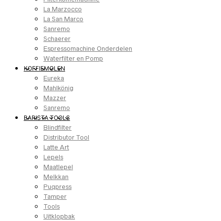
La Marzocco
La San Marco
Sanremo
Schaerer
Espressomachine Onderdelen
Waterfilter en Pomp
KOFFIEMOLEN
Eureka
Mahlkönig
Mazzer
Sanremo
BARISTA TOOLS
Blindfilter
Distributor Tool
Latte Art
Lepels
Maatlepel
Melkkan
Puqpress
Tamper
Tools
Uitklopbak