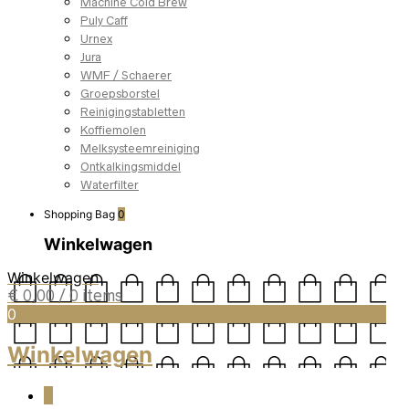
Machine Cold Brew
Puly Caff
Urnex
Jura
WMF / Schaerer
Groepsborstel
Reinigingstabletten
Koffiemolen
Melksysteemreiniging
Ontkalkingsmiddel
Waterfilter
Shopping Bag
0
Winkelwagen
Winkelwagen
€
0,00
/ 0 items
0
Winkelwagen
0