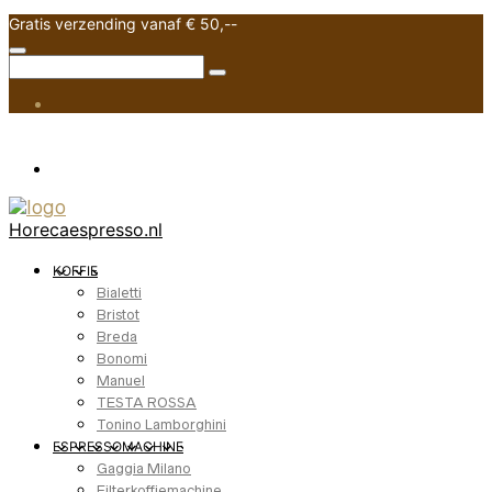
Gratis verzending vanaf € 50,--
Horecaespresso.nl
KOFFIE
Bialetti
Bristot
Breda
Bonomi
Manuel
TESTA ROSSA
Tonino Lamborghini
ESPRESSOMACHINE
Gaggia Milano
Filterkoffiemachine