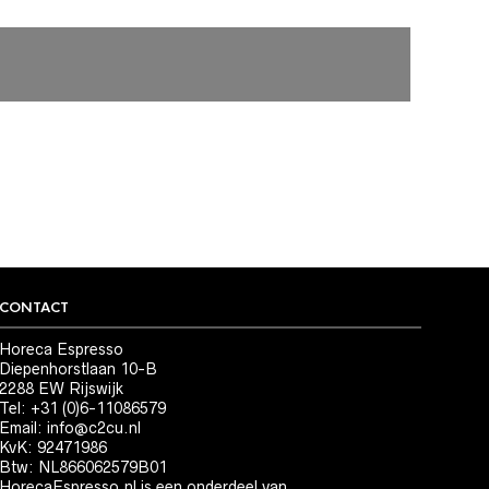
CONTACT
Horeca Espresso
Diepenhorstlaan 10-B
2288 EW Rijswijk
Tel: +31 (0)6-11086579
Email:
info@c2cu.nl
KvK: 92471986
Btw: NL866062579B01
HorecaEspresso.nl is een onderdeel van