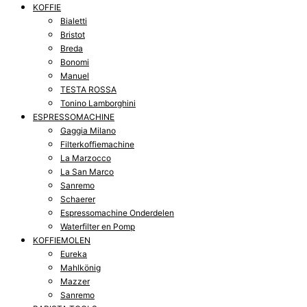
KOFFIE
Bialetti
Bristot
Breda
Bonomi
Manuel
TESTA ROSSA
Tonino Lamborghini
ESPRESSOMACHINE
Gaggia Milano
Filterkoffiemachine
La Marzocco
La San Marco
Sanremo
Schaerer
Espressomachine Onderdelen
Waterfilter en Pomp
KOFFIEMOLEN
Eureka
Mahlkönig
Mazzer
Sanremo