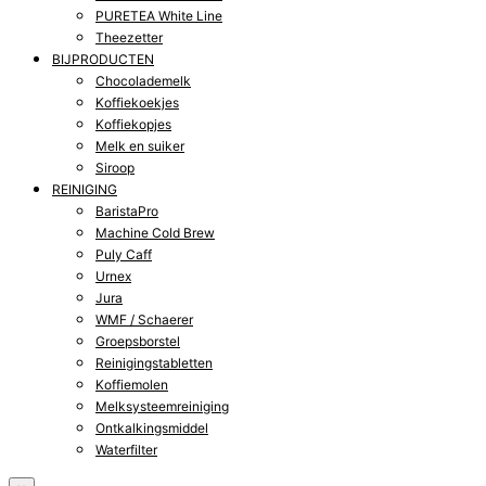
PURETEA White Line
Theezetter
BIJPRODUCTEN
Chocolademelk
Koffiekoekjes
Koffiekopjes
Melk en suiker
Siroop
REINIGING
BaristaPro
Machine Cold Brew
Puly Caff
Urnex
Jura
WMF / Schaerer
Groepsborstel
Reinigingstabletten
Koffiemolen
Melksysteemreiniging
Ontkalkingsmiddel
Waterfilter