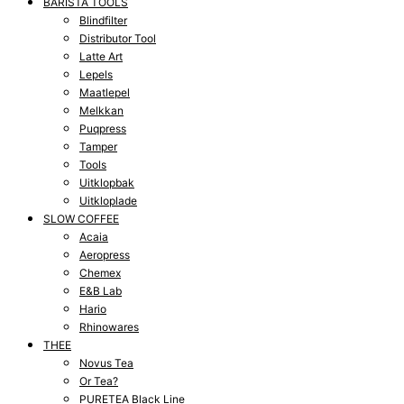
BARISTA TOOLS
Blindfilter
Distributor Tool
Latte Art
Lepels
Maatlepel
Melkkan
Puqpress
Tamper
Tools
Uitklopbak
Uitkloplade
SLOW COFFEE
Acaia
Aeropress
Chemex
E&B Lab
Hario
Rhinowares
THEE
Novus Tea
Or Tea?
PURETEA Black Line