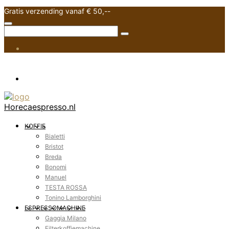
Gratis verzending vanaf € 50,--
Horecaespresso.nl
KOFFIE
Bialetti
Bristot
Breda
Bonomi
Manuel
TESTA ROSSA
Tonino Lamborghini
ESPRESSOMACHINE
Gaggia Milano
Filterkoffiemachine