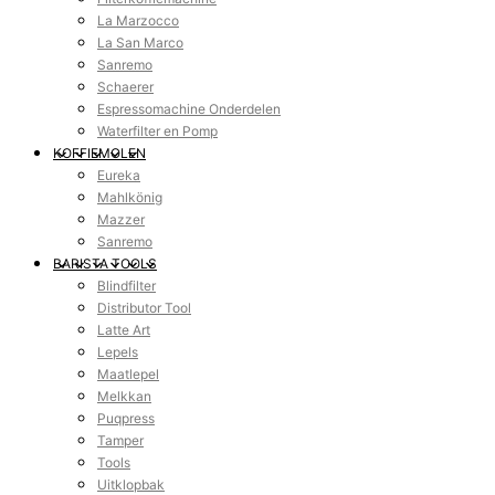
La Marzocco
La San Marco
Sanremo
Schaerer
Espressomachine Onderdelen
Waterfilter en Pomp
KOFFIEMOLEN
Eureka
Mahlkönig
Mazzer
Sanremo
BARISTA TOOLS
Blindfilter
Distributor Tool
Latte Art
Lepels
Maatlepel
Melkkan
Puqpress
Tamper
Tools
Uitklopbak