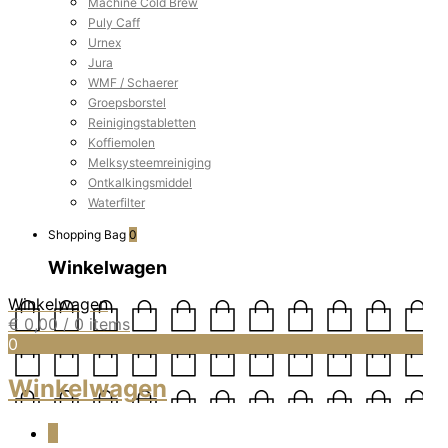
Machine Cold Brew
Puly Caff
Urnex
Jura
WMF / Schaerer
Groepsborstel
Reinigingstabletten
Koffiemolen
Melksysteemreiniging
Ontkalkingsmiddel
Waterfilter
Shopping Bag
0
Winkelwagen
Winkelwagen
€
0,00
/ 0 items
0
Winkelwagen
0