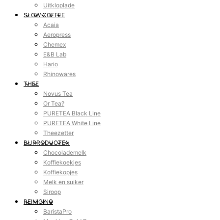
Uitkloplade
SLOW COFFEE
Acaia
Aeropress
Chemex
E&B Lab
Hario
Rhinowares
THEE
Novus Tea
Or Tea?
PURETEA Black Line
PURETEA White Line
Theezetter
BIJPRODUCTEN
Chocolademelk
Koffiekoekjes
Koffiekopjes
Melk en suiker
Siroop
REINIGING
BaristaPro