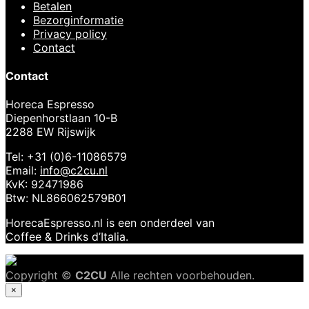
Betalen
Bezorginformatie
Privacy policy
Contact
Contact
Horeca Espresso
Diepenhorstlaan 10-B
2288 EW Rijswijk
Tel: +31 (0)6-11086579
Email:
info@c2cu.nl
KvK: 92471986
Btw: NL866062579B01
HorecaEspresso.nl is een onderdeel van
Coffee & Drinks d’Italia.
Copyright ©
C2CU
Alle rechten voorbehouden.
×