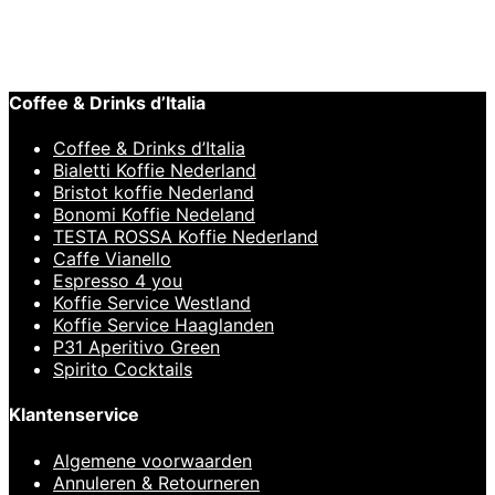
Pure Tea Theekist Zwart 12 vaks
€
37,95
Coffee & Drinks d’Italia
Coffee & Drinks d’Italia
Bialetti Koffie Nederland
Bristot koffie Nederland
Bonomi Koffie Nedeland
TESTA ROSSA Koffie Nederland
Caffe Vianello
Espresso 4 you
Koffie Service Westland
Koffie Service Haaglanden
P31 Aperitivo Green
Spirito Cocktails
Klantenservice
Algemene voorwaarden
Annuleren & Retourneren