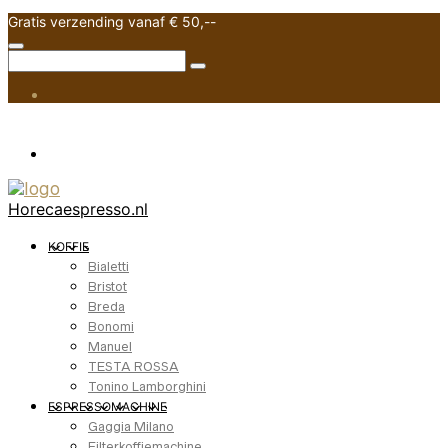
Gratis verzending vanaf € 50,--
Horecaespresso.nl
KOFFIE
Bialetti
Bristot
Breda
Bonomi
Manuel
TESTA ROSSA
Tonino Lamborghini
ESPRESSOMACHINE
Gaggia Milano
Filterkoffiemachine