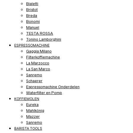
Bialetti
Bristot
Breda
Bonomi
Manuel
TESTA ROSSA
Tonino Lamborghini
ESPRESSOMACHINE
Gaggia Milano
Filterkoffiemachine
La Marzocco
La San Marco
Sanremo
Schaerer
Espressomachine Onderdelen
Waterfilter en Pomp
KOFFIEMOLEN
Eureka
Mahlkönig
Mazzer
Sanremo
BARISTA TOOLS