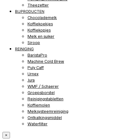
Theezetter
BIJPRODUCTEN
Chocolademelk
Koffiekoekjes
Koffiekopjes
Melk en suiker
Siroop
REINIGING
BaristaPro
Machine Cold Brew
Puly Caff
Urnex
Jura
WMF / Schaerer
Groepsborstel
Reinigingstabletten
Koffiemolen
Melksysteemreiniging
Ontkalkingsmiddel
Waterfilter
×