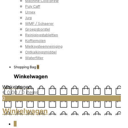
Machine Cold Brew
Puly Caff
Urnex
Jura
WMF / Schaerer
Groepsborstel
Reinigingstabletten
Koffiemolen
Melksysteemreiniging
Ontkalkingsmiddel
Waterfilter
Shopping Bag
0
Winkelwagen
Winkelwagen
€
0,00
/ 0 items
0
Winkelwagen
0