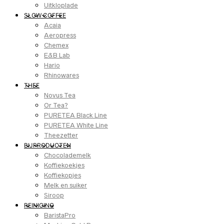
Uitkloplade
SLOW COFFEE
Acaia
Aeropress
Chemex
E&B Lab
Hario
Rhinowares
THEE
Novus Tea
Or Tea?
PURETEA Black Line
PURETEA White Line
Theezetter
BIJPRODUCTEN
Chocolademelk
Koffiekoekjes
Koffiekopjes
Melk en suiker
Siroop
REINIGING
BaristaPro