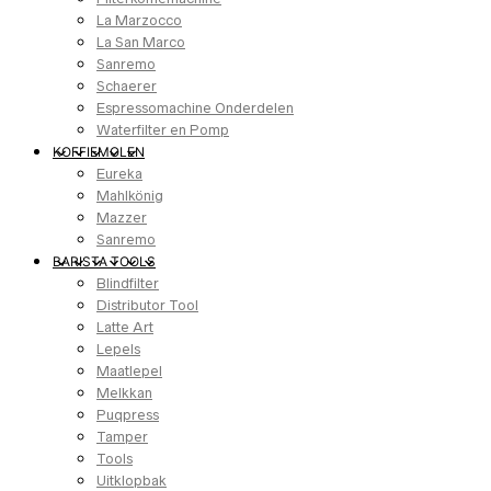
La Marzocco
La San Marco
Sanremo
Schaerer
Espressomachine Onderdelen
Waterfilter en Pomp
KOFFIEMOLEN
Eureka
Mahlkönig
Mazzer
Sanremo
BARISTA TOOLS
Blindfilter
Distributor Tool
Latte Art
Lepels
Maatlepel
Melkkan
Puqpress
Tamper
Tools
Uitklopbak