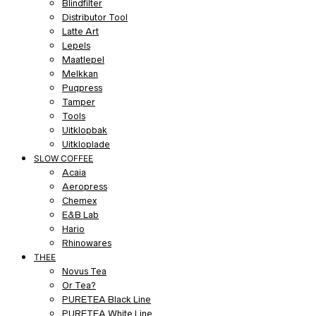
Blindfilter
Distributor Tool
Latte Art
Lepels
Maatlepel
Melkkan
Puqpress
Tamper
Tools
Uitklopbak
Uitkloplade
SLOW COFFEE
Acaia
Aeropress
Chemex
E&B Lab
Hario
Rhinowares
THEE
Novus Tea
Or Tea?
PURETEA Black Line
PURETEA White Line