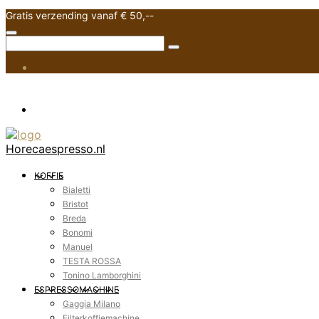
Gratis verzending vanaf € 50,--
Horecaespresso.nl
KOFFIE
Bialetti
Bristot
Breda
Bonomi
Manuel
TESTA ROSSA
Tonino Lamborghini
ESPRESSOMACHINE
Gaggia Milano
Filterkoffiemachine