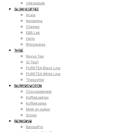
Uitkloplade
SLOW COFFEE
Acaia
Aeropress
Chemex
E&B Lab
Hario
Rhinowares
THEE
Novus Tea
Or Tea?
PURETEA Black Line
PURETEA White Line
Theezetter
BIJPRODUCTEN
Chocolademelk
Koffiekoekjes
Koffiekopjes
Melk en suiker
Siroop
REINIGING
BaristaPro