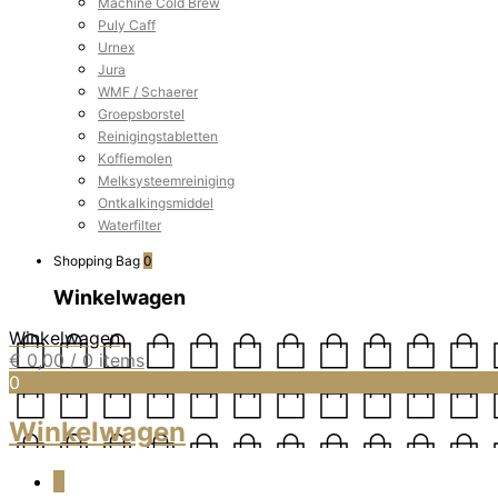
Machine Cold Brew
Puly Caff
Urnex
Jura
WMF / Schaerer
Groepsborstel
Reinigingstabletten
Koffiemolen
Melksysteemreiniging
Ontkalkingsmiddel
Waterfilter
Shopping Bag
0
Winkelwagen
Winkelwagen
€
0,00
/ 0 items
0
Winkelwagen
0