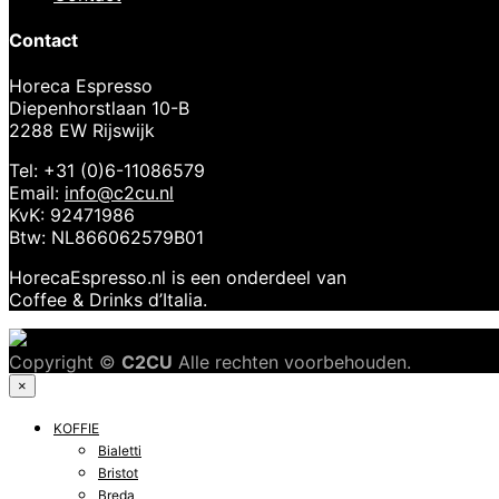
Contact
Horeca Espresso
Diepenhorstlaan 10-B
2288 EW Rijswijk
Tel: +31 (0)6-11086579
Email:
info@c2cu.nl
KvK: 92471986
Btw: NL866062579B01
HorecaEspresso.nl is een onderdeel van
Coffee & Drinks d’Italia.
Copyright ©
C2CU
Alle rechten voorbehouden.
×
KOFFIE
Bialetti
Bristot
Breda