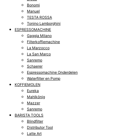
Bonomi
Manuel
TESTA ROSSA
Tonino Lamborghini
ESPRESSOMACHINE
Gaggia Milano
Filterkoffiemachine
La Marzocco
La San Marco
Sanremo
Schaerer
Espressomachine Onderdelen
Waterfilter en Pomp
KOFFIEMOLEN
Eureka
Mahlkönig
Mazzer
Sanremo
BARISTA TOOLS
Blindfilter
Distributor Tool
Latte Art