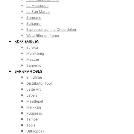
La Marzocco
La San Marco
Sanremo
Schaerer
Espressomachine Onderdelen
Waterfilter en Pomp
KOFFIEMOLEN
Eureka
Mahlkönig
Mazzer
Sanremo
BARISTA TOOLS
Blindfilter
Distributor Tool
Latte Art
Lepels
Maatlepel
Melkkan
Puqpress
Tamper
Tools
Uitklopbak