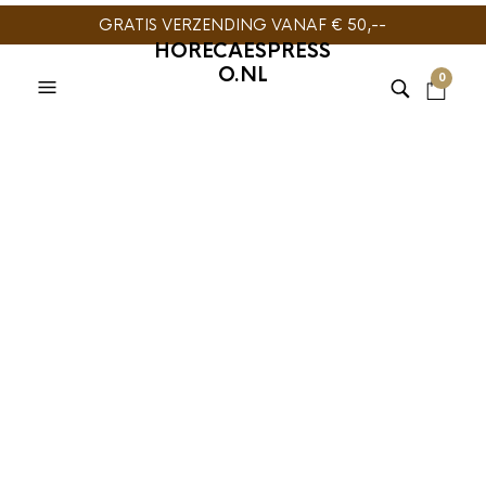
GRATIS VERZENDING VANAF € 50,--
HORECAESPRESS
O.NL
0
TIJDELIJK NIET
LEVERBAAR
KOFFIEMACHINE
BARISTAPRO
,
BaristaPro E61
ESPRESSOMACHINE
Groepring
ONDERDELEN
BaristaPro E61
73x57x8,5mm
Groepring