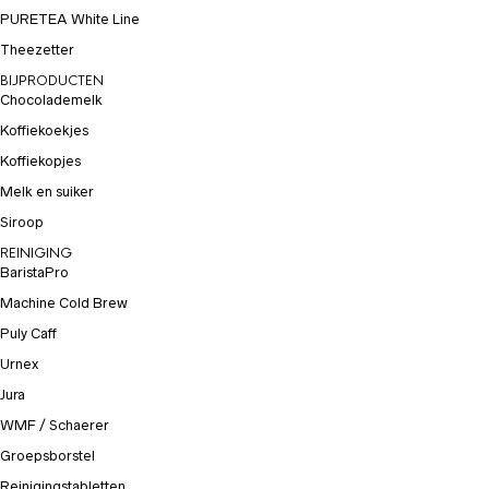
PURETEA White Line
Theezetter
BIJPRODUCTEN
Chocolademelk
Koffiekoekjes
Koffiekopjes
Melk en suiker
Siroop
REINIGING
BaristaPro
Machine Cold Brew
Puly Caff
Urnex
Jura
WMF / Schaerer
Groepsborstel
Reinigingstabletten