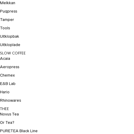
Melkkan
Puqpress
Tamper
Tools
Uitklopbak
Uitkloplade
SLOW COFFEE
Acaia
Aeropress
Chemex
E&B Lab
Hario
Rhinowares
THEE
Novus Tea
Or Tea?
PURETEA Black Line