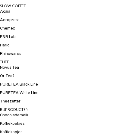
SLOW COFFEE
Acaia
Aeropress
Chemex
E&B Lab
Hario
Rhinowares
THEE
Novus Tea
Or Tea?
PURETEA Black Line
PURETEA White Line
Theezetter
BIJPRODUCTEN
Chocolademelk
Koffiekoekjes
Koffiekopjes