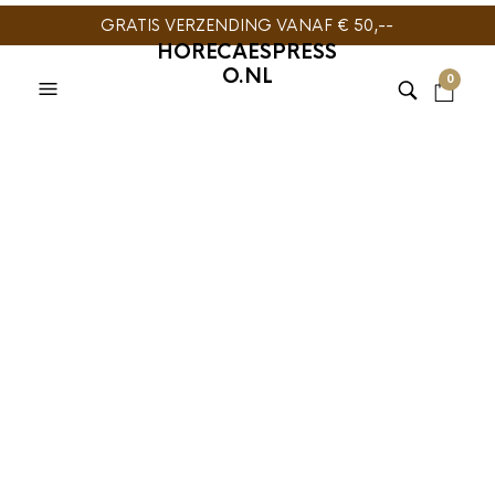
GRATIS VERZENDING VANAF € 50,--
HORECAESPRESS
O.NL
0
TIJDELIJK NIET
LEVERBAAR
OR TEA?
,
OR TEA?
,
THEE
OR TEA?
,
THEE
Or Tea? Towering