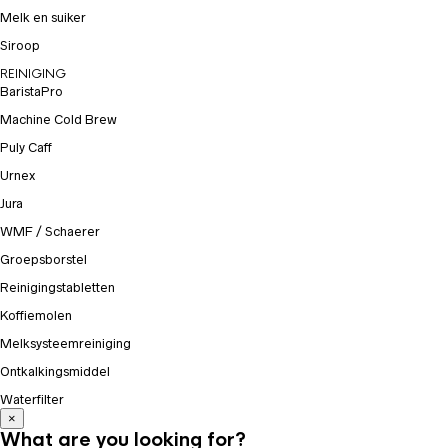
Melk en suiker
Siroop
REINIGING
BaristaPro
Machine Cold Brew
Puly Caff
Urnex
Jura
WMF / Schaerer
Groepsborstel
Reinigingstabletten
Koffiemolen
Melksysteemreiniging
Ontkalkingsmiddel
Waterfilter
×
What are you looking for?