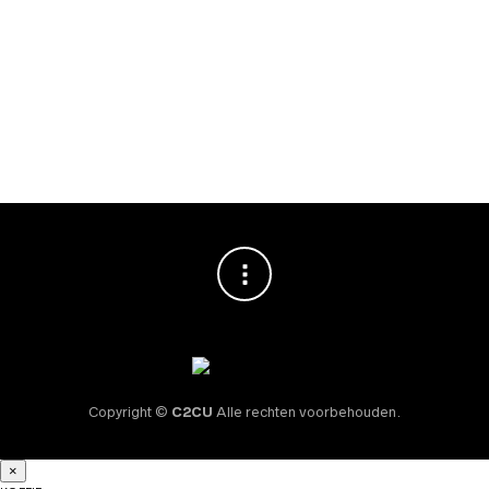
Or Tea? A Night at
Kung Fu 65gr in
the Gentlemen’s
Theeblik
Club Sachet 50
€
12,95
stuks
€
24,95
Copyright ©
C2CU
Alle rechten voorbehouden.
×