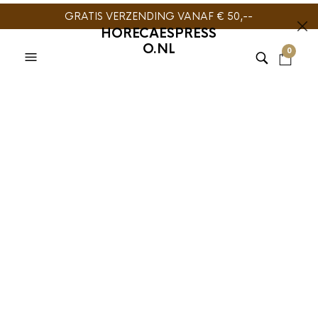
GRATIS VERZENDING VANAF € 50,--
HORECAESPRESS
O.NL
0
AEROPRESS
,
AEROPRESS
,
SLOW COFFEE
AeroPress Clear
Blue Coffee Maker