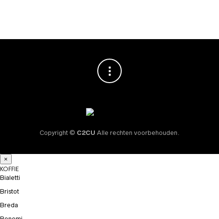
€
59,95
Copyright ©
C2CU
Alle rechten voorbehouden.
×
KOFFIE
Bialetti
Bristot
Breda
Bonomi