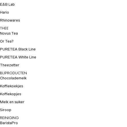
E&B Lab
Hario
Rhinowares
THEE
Novus Tea
Or Tea?
PURETEA Black Line
PURETEA White Line
Theezetter
BIJPRODUCTEN
Chocolademelk
Koffiekoekjes
Koffiekopjes
Melk en suiker
Siroop
REINIGING
BaristaPro