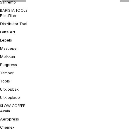
Sanremo
BARISTA TOOLS
Blindfilter
Distributor Tool
Latte Art
Lepels
Maatlepel
Melkkan
Puqpress
Tamper
Tools
Uitklopbak
Uitkloplade
SLOW COFFEE
Acaia
Aeropress
Chemex