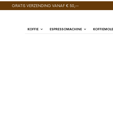
GRATIS VERZENDING VANAF € 50,--
KOFFIE
ESPRESSOMACHINE
KOFFIEMOL
GESORTEERD
TOONT ALLE 3 RESULTATEN