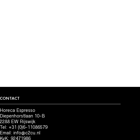
 COFFEE
t Seal
CONTACT
Horeca Espresso
Diepenhorstlaan 10-B
2288 EW Rijswijk
Tel: +31 (0)6-11086579
Email:
info@c2cu.nl
KvK: 92471986