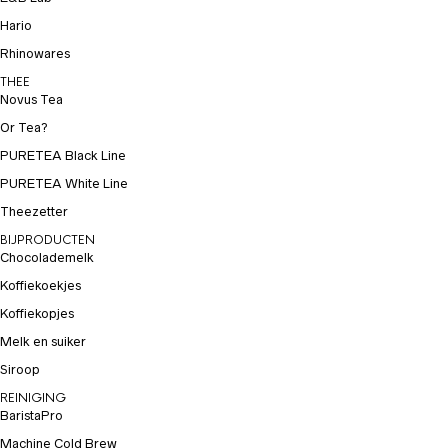
Hario
Rhinowares
THEE
Novus Tea
Or Tea?
PURETEA Black Line
PURETEA White Line
Theezetter
BIJPRODUCTEN
Chocolademelk
Koffiekoekjes
Koffiekopjes
Melk en suiker
Siroop
REINIGING
BaristaPro
Machine Cold Brew