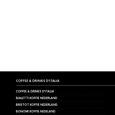
OP
PRIJS:
LAAG
NAAR
HOOG
TIJDELIJK NIET LEVERBAAR
AEROPRESS
,
SLOW COFFEE
AEROPRESS
AeroPress tas
AeroPres
€
9,95
€
17,50
COFFEE & DRINKS D’ITALIA
COFFEE & DRINKS D’ITALIA
BIALETTI KOFFIE NEDERLAND
BRISTOT KOFFIE NEDERLAND
BONOMI KOFFIE NEDELAND