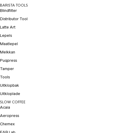
BARISTA TOOLS
Blindfilter
Distributor Tool
Latte Art
Lepels
Maatlepel
Melkkan
Puqpress
Tamper
Tools
Uitklopbak
Uitkloplade
SLOW COFFEE
Acaia
Aeropress
Chemex
E&B Lab