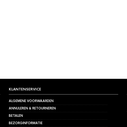
,
AEROPRESS
,
SLOW COFFEE
AEROPRESS
,
AEROPRESS
,
SLOW
s cilinder
AeroPress Plunger me
€
17,50
KLANTENSERVICE
ALGEMENE VOORWAARDEN
ANNULEREN & RETOURNEREN
BETALEN
BEZORGINFORMATIE