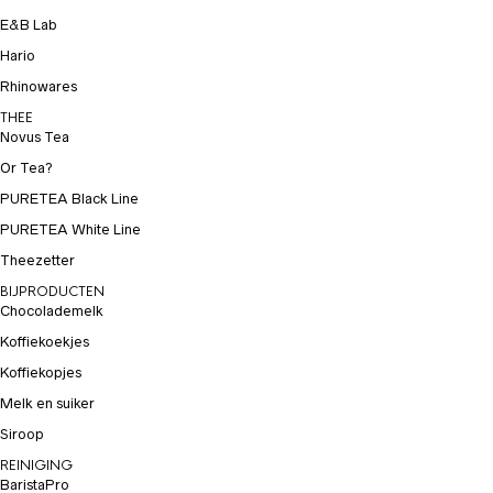
E&B Lab
Hario
Rhinowares
THEE
Novus Tea
Or Tea?
PURETEA Black Line
PURETEA White Line
Theezetter
BIJPRODUCTEN
Chocolademelk
Koffiekoekjes
Koffiekopjes
Melk en suiker
Siroop
REINIGING
BaristaPro