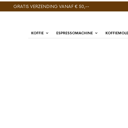
GRATIS VERZENDING VANAF € 50,--
KOFFIE
ESPRESSOMACHINE
KOFFIEMOL
ENIG RESULTAAT