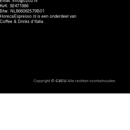
Email:
info@c2cu.nl
KvK: 92471986
Btw: NL866062579B01
HorecaEspresso.nl is een onderdeel van
Coffee & Drinks d’Italia.
Copyright ©
C2CU
Alle rechten voorbehouden.