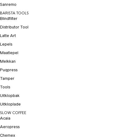
Sanremo
BARISTA TOOLS
Blindfilter
Distributor Tool
Latte Art
Lepels
Maatlepel
Melkkan
Puqpress
Tamper
Tools
Uitklopbak
Uitkloplade
SLOW COFFEE
Acaia
Aeropress
Chemex