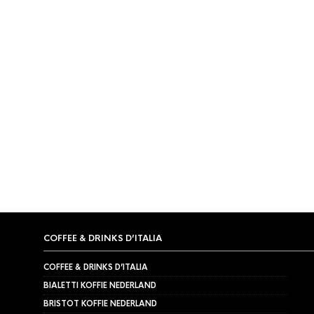
AEROPRESS
,
AEROPRESS
AeroPress Organizer Stand
RVS
€
139,95
COFFEE & DRINKS D’ITALIA
COFFEE & DRINKS D’ITALIA
BIALETTI KOFFIE NEDERLAND
BRISTOT KOFFIE NEDERLAND