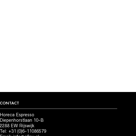
CONTACT
Horeca Espresso
Diepenhorstlaan 10-B
2288 EW Rijswijk
Tel: +31 (0)6-11086579