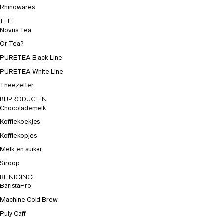
Rhinowares
THEE
Novus Tea
Or Tea?
PURETEA Black Line
PURETEA White Line
Theezetter
BIJPRODUCTEN
Chocolademelk
Koffiekoekjes
Koffiekopjes
Melk en suiker
Siroop
REINIGING
BaristaPro
Machine Cold Brew
Puly Caff