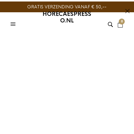
GRATIS VERZENDING VANAF € 50,--
HORECAESPRESS
O.NL
0
TIJDELIJK NIET
LEVERBAAR
AEROPRESS
,
SLOW COFFEE
AeroPress tas
€
9,95