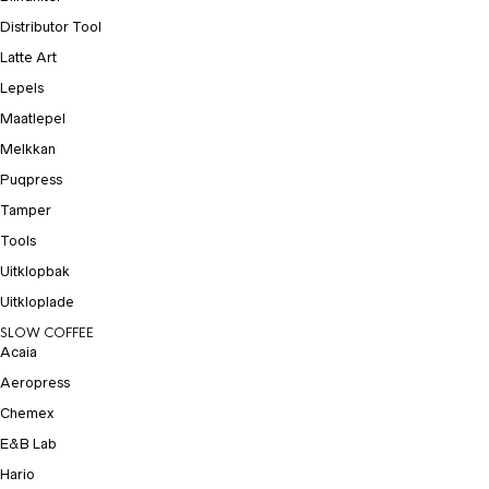
Distributor Tool
Latte Art
Lepels
Maatlepel
Melkkan
Puqpress
Tamper
Tools
Uitklopbak
Uitkloplade
SLOW COFFEE
Acaia
Aeropress
Chemex
E&B Lab
Hario