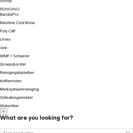
Siroop
REINIGING
BaristaPro
Machine Cold Brew
Puly Caff
Urnex
Jura
WMF / Schaerer
Groepsborstel
Reinigingstabletten
Koffiemolen
Melksysteemreiniging
Ontkalkingsmiddel
Waterfilter
×
What are you looking for?