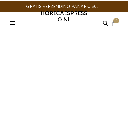
GRATIS VERZENDING VANAF € 50,--
HORECAESPRESS
O.NL
0
KOFFIE
,
KOFFIESIROOP
,
VINCENZI SIROOP
Vincenzi