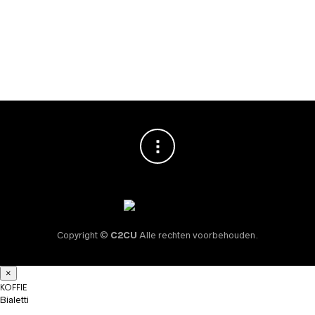
Amandelmelk
Siroop 700ml
€
10,95
Copyright ©
C2CU
Alle rechten voorbehouden.
×
KOFFIE
Bialetti