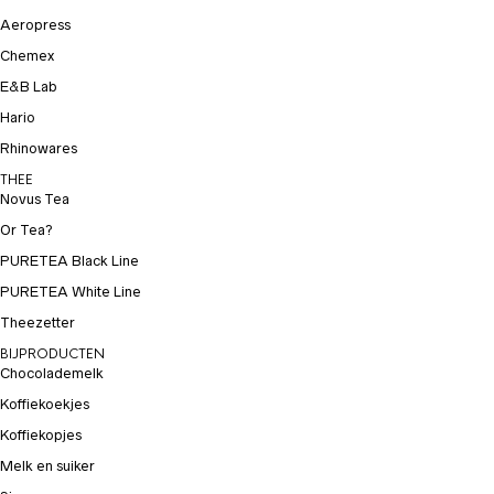
Aeropress
Chemex
E&B Lab
Hario
Rhinowares
THEE
Novus Tea
Or Tea?
PURETEA Black Line
PURETEA White Line
Theezetter
BIJPRODUCTEN
Chocolademelk
Koffiekoekjes
Koffiekopjes
Melk en suiker