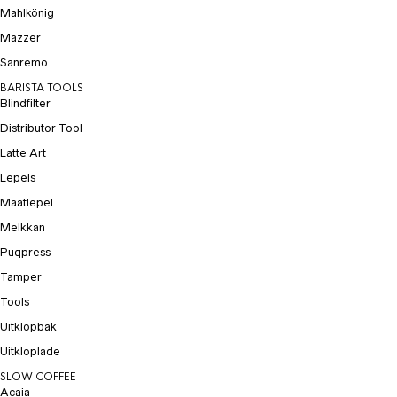
Mahlkönig
Mazzer
Sanremo
BARISTA TOOLS
Blindfilter
Distributor Tool
Latte Art
Lepels
Maatlepel
Melkkan
Puqpress
Tamper
Tools
Uitklopbak
Uitkloplade
SLOW COFFEE
Acaia