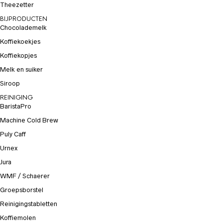
Theezetter
BIJPRODUCTEN
Chocolademelk
Koffiekoekjes
Koffiekopjes
Melk en suiker
Siroop
REINIGING
BaristaPro
Machine Cold Brew
Puly Caff
Urnex
Jura
WMF / Schaerer
Groepsborstel
Reinigingstabletten
Koffiemolen