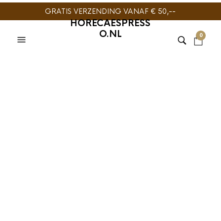
GRATIS VERZENDING VANAF € 50,--
HORECAESPRESS
O.NL
0
TIJDELIJK NIET
LEVERBAAR
ESPRESSOMACHINE
ONDERDELEN
,
ASTORIA
,
KOFFIEMACHINE
ESPRESSOMACHINE
ONDERDELEN
Astoria Portafilter 1
Astoria Groepring
kops – 58mm
64x52x7mm