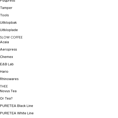
Puqpress
Tamper
Tools
Uitklopbak
Uitkloplade
SLOW COFFEE
Acaia
Aeropress
Chemex
E&B Lab
Hario
Rhinowares
THEE
Novus Tea
Or Tea?
PURETEA Black Line
PURETEA White Line