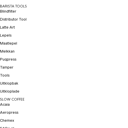
BARISTA TOOLS
Blindfilter
Distributor Tool
Latte Art
Lepels
Maatlepel
Melkkan
Puqpress
Tamper
Tools
Uitklopbak
Uitkloplade
SLOW COFFEE
Acaia
Aeropress
Chemex