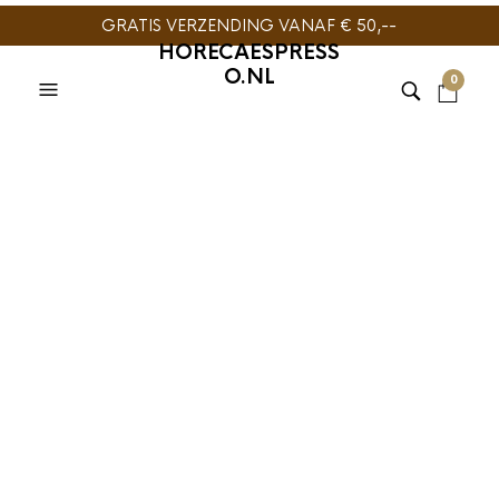
GRATIS VERZENDING VANAF € 50,--
HORECAESPRESS
O.NL
0
TIJDELIJK NIET
LEVERBAAR
BARISTA TOOLS
,
MELKKAN
JoeFrex Melkkan
Azuurblauw 350 ml
€
21,95