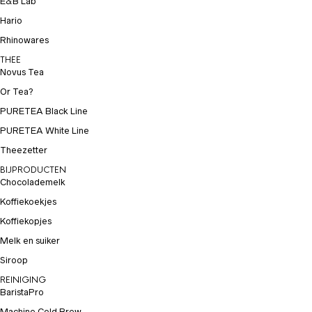
E&B Lab
Hario
Rhinowares
THEE
Novus Tea
Or Tea?
PURETEA Black Line
PURETEA White Line
Theezetter
BIJPRODUCTEN
Chocolademelk
Koffiekoekjes
Koffiekopjes
Melk en suiker
Siroop
REINIGING
BaristaPro
Machine Cold Brew