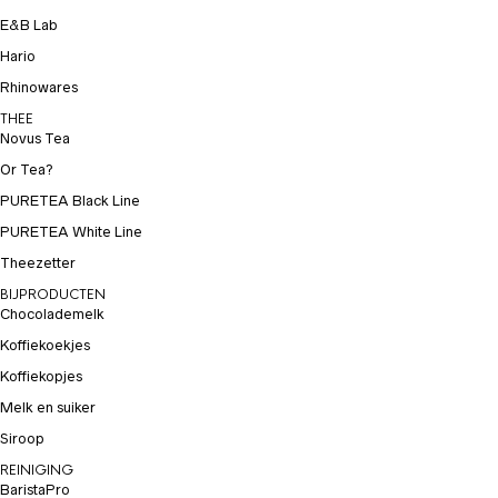
E&B Lab
Hario
Rhinowares
THEE
Novus Tea
Or Tea?
PURETEA Black Line
PURETEA White Line
Theezetter
BIJPRODUCTEN
Chocolademelk
Koffiekoekjes
Koffiekopjes
Melk en suiker
Siroop
REINIGING
BaristaPro