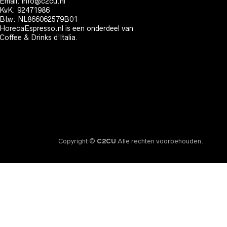
Email:
info@c2cu.nl
KvK: 92471986
Btw: NL866062579B01
HorecaEspresso.nl is een onderdeel van
Coffee & Drinks d’Italia.
Copyright ©
C2CU
Alle rechten voorbehouden.