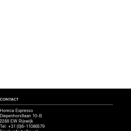
CONTACT
Horeca Espresso
Diepenhorstlaan 10-B
2288 EW Rijswijk
Tel: +31 (0)6-11086579