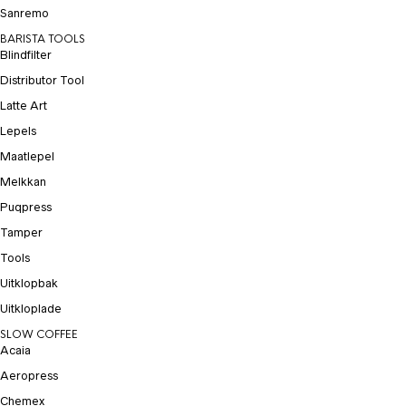
Sanremo
BARISTA TOOLS
Blindfilter
Distributor Tool
Latte Art
Lepels
Maatlepel
Melkkan
Puqpress
Tamper
Tools
Uitklopbak
Uitkloplade
SLOW COFFEE
Acaia
Aeropress
Chemex