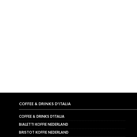
BIALETTI
,
BIJPRODUCTEN
,
KOFFIEKOPJES
Bialetti Cappuccino kop en
schotel
€
14,95
COFFEE & DRINKS D’ITALIA
COFFEE & DRINKS D’ITALIA
BIALETTI KOFFIE NEDERLAND
BRISTOT KOFFIE NEDERLAND