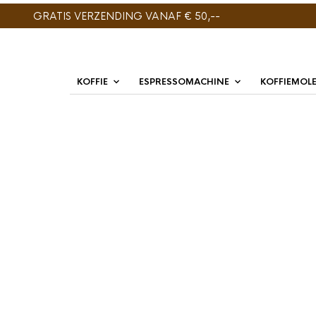
GRATIS VERZENDING VANAF € 50,--
KOFFIE
ESPRESSOMACHINE
KOFFIEMOL
ENIG RESULTAAT