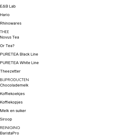
E&B Lab
Hario
Rhinowares
THEE
Novus Tea
Or Tea?
PURETEA Black Line
PURETEA White Line
Theezetter
BIJPRODUCTEN
Chocolademelk
Koffiekoekjes
Koffiekopjes
Melk en suiker
Siroop
REINIGING
BaristaPro