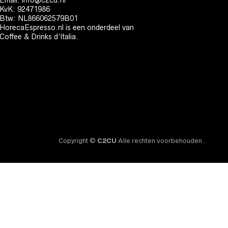
Email:
info@c2cu.nl
KvK: 92471986
Btw: NL866062579B01
HorecaEspresso.nl is een onderdeel van
Coffee & Drinks d’Italia.
Copyright ©
C2CU
Alle rechten voorbehouden.