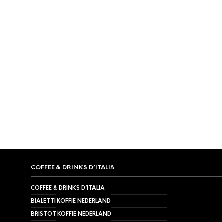
TIJDELIJK NIET LEVERBAAR
Vermeiren Speculoos
Biologische koekjes 150 stuks
€
19,95
COFFEE & DRINKS D’ITALIA
COFFEE & DRINKS D’ITALIA
BIALETTI KOFFIE NEDERLAND
BRISTOT KOFFIE NEDERLAND