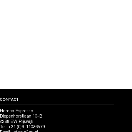
CONTACT
Horeca Espresso
Diepenhorstlaan 10-B
2288 EW Rijswijk
Tel: +31 (0)6-11086579