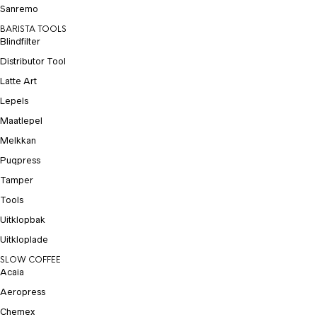
Sanremo
BARISTA TOOLS
Blindfilter
Distributor Tool
Latte Art
Lepels
Maatlepel
Melkkan
Puqpress
Tamper
Tools
Uitklopbak
Uitkloplade
SLOW COFFEE
Acaia
Aeropress
Chemex