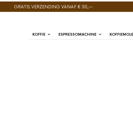
GRATIS VERZENDING VANAF € 50,--
KOFFIE
ESPRESSOMACHINE
KOFFIEMOL
ENIG RESULTAAT