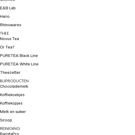
E&B Lab
Hario
Rhinowares
THEE
Novus Tea
Or Tea?
PURETEA Black Line
PURETEA White Line
Theezetter
BIJPRODUCTEN
Chocolademelk
Koffiekoekjes
Koffiekopjes
Melk en suiker
Siroop
REINIGING
BaristaPro