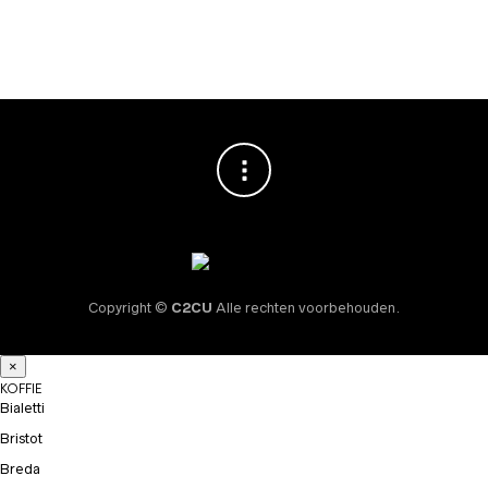
€
39,95
Copyright ©
C2CU
Alle rechten voorbehouden.
×
KOFFIE
Bialetti
Bristot
Breda