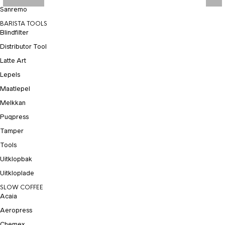
Sanremo
BARISTA TOOLS
Blindfilter
Distributor Tool
Latte Art
Lepels
Maatlepel
Melkkan
Puqpress
Tamper
Tools
Uitklopbak
Uitkloplade
SLOW COFFEE
Acaia
Aeropress
Chemex