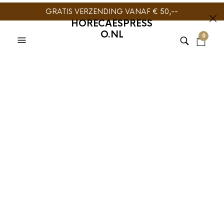
GRATIS VERZENDING VANAF € 50,--
HORECAESPRESS
O.NL
0
TIJDELIJK NIET
TIJDELIJK NIET
LEVERBAAR
LEVERBAAR
HARIO
,
SLOW COFFEE
HARIO
,
SLOW COFFEE
Hario Buono
Hario Buono
Waterketel RVS
Waterketel RVS 1ltr
700ml
€
44,95