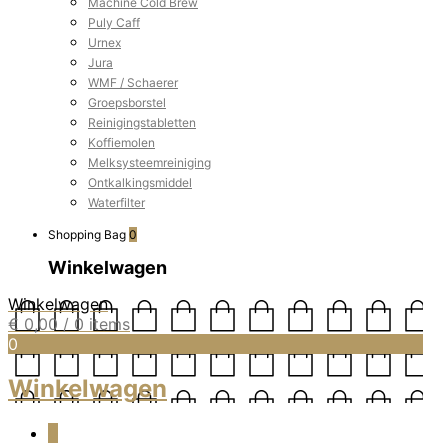
Machine Cold Brew
Puly Caff
Urnex
Jura
WMF / Schaerer
Groepsborstel
Reinigingstabletten
Koffiemolen
Melksysteemreiniging
Ontkalkingsmiddel
Waterfilter
Shopping Bag
0
Winkelwagen
Winkelwagen
€
0,00
/ 0 items
0
Winkelwagen
0