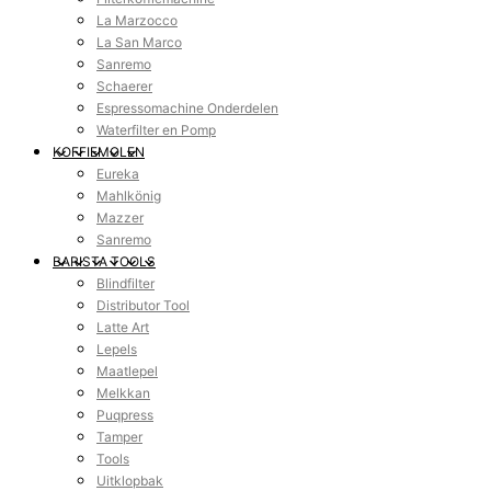
La Marzocco
La San Marco
Sanremo
Schaerer
Espressomachine Onderdelen
Waterfilter en Pomp
KOFFIEMOLEN
Eureka
Mahlkönig
Mazzer
Sanremo
BARISTA TOOLS
Blindfilter
Distributor Tool
Latte Art
Lepels
Maatlepel
Melkkan
Puqpress
Tamper
Tools
Uitklopbak