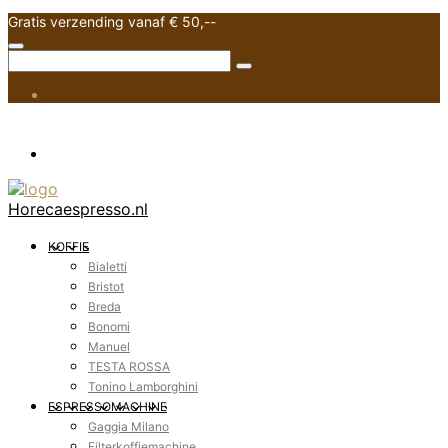
Gratis verzending vanaf € 50,--
Horecaespresso.nl
KOFFIE
Bialetti
Bristot
Breda
Bonomi
Manuel
TESTA ROSSA
Tonino Lamborghini
ESPRESSOMACHINE
Gaggia Milano
Filterkoffiemachine