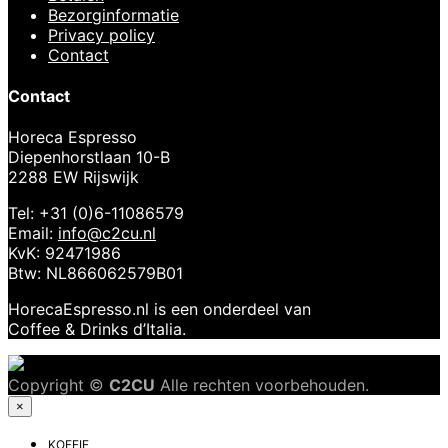
Bezorginformatie
Privacy policy
Contact
Contact
Horeca Espresso
Diepenhorstlaan 10-B
2288 EW Rijswijk
Tel: +31 (0)6-11086579
Email:
info@c2cu.nl
KvK: 92471986
Btw: NL866062579B01
HorecaEspresso.nl is een onderdeel van
Coffee & Drinks d’Italia.
Copyright ©
C2CU
Alle rechten voorbehouden.
×
KOFFIE