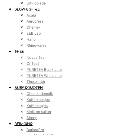
Uitkloplade
SLOW COFFEE
Acaia
Aeropress
Chemex
E&B Lab
Hario
Rhinowares
THEE
Novus Tea
Or Tea?
PURETEA Black Line
PURETEA White Line
Theezetter
BIJPRODUCTEN
Chocolademelk
Koffiekoekjes
Koffiekopjes
Melk en suiker
Siroop
REINIGING
BaristaPro