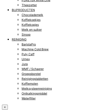
PURETEA White Line
Theezetter
BIJPRODUCTEN
Chocolademelk
Koffiekoekjes
Koffiekopjes
Melk en suiker
Siroop
REINIGING
BaristaPro
Machine Cold Brew
Puly Caff
Urnex
Jura
WMF / Schaerer
Groepsborstel
Reinigingstabletten
Koffiemolen
Melksysteemreiniging
Ontkalkingsmiddel
Waterfilter
×