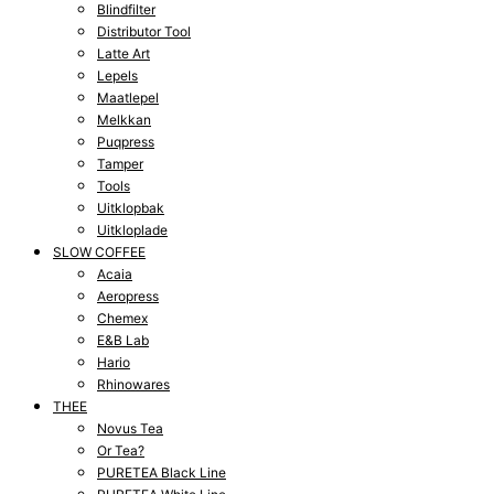
Blindfilter
Distributor Tool
Latte Art
Lepels
Maatlepel
Melkkan
Puqpress
Tamper
Tools
Uitklopbak
Uitkloplade
SLOW COFFEE
Acaia
Aeropress
Chemex
E&B Lab
Hario
Rhinowares
THEE
Novus Tea
Or Tea?
PURETEA Black Line