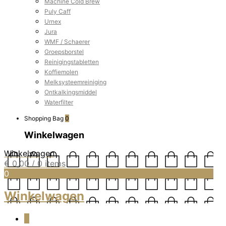
Machine Cold Brew
Puly Caff
Urnex
Jura
WMF / Schaerer
Groepsborstel
Reinigingstabletten
Koffiemolen
Melksysteemreiniging
Ontkalkingsmiddel
Waterfilter
Shopping Bag
0
Winkelwagen
Winkelwagen
€
0,00
/ 0 items
0
Winkelwagen
0