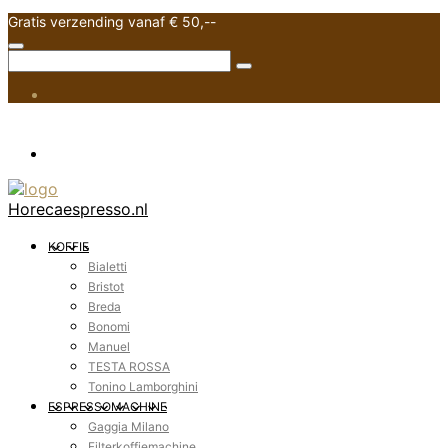
Gratis verzending vanaf € 50,--
Horecaespresso.nl
KOFFIE
Bialetti
Bristot
Breda
Bonomi
Manuel
TESTA ROSSA
Tonino Lamborghini
ESPRESSOMACHINE
Gaggia Milano
Filterkoffiemachine