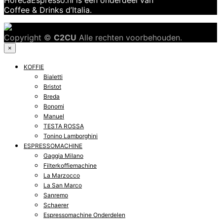
HorecaEspresso.nl is een onderdeel van
Coffee & Drinks d’Italia.
Copyright ©
C2CU
Alle rechten voorbehouden.
×
KOFFIE
Bialetti
Bristot
Breda
Bonomi
Manuel
TESTA ROSSA
Tonino Lamborghini
ESPRESSOMACHINE
Gaggia Milano
Filterkoffiemachine
La Marzocco
La San Marco
Sanremo
Schaerer
Espressomachine Onderdelen