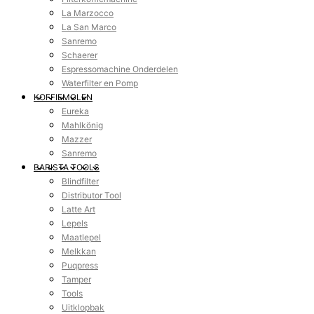
La Marzocco
La San Marco
Sanremo
Schaerer
Espressomachine Onderdelen
Waterfilter en Pomp
KOFFIEMOLEN
Eureka
Mahlkönig
Mazzer
Sanremo
BARISTA TOOLS
Blindfilter
Distributor Tool
Latte Art
Lepels
Maatlepel
Melkkan
Puqpress
Tamper
Tools
Uitklopbak