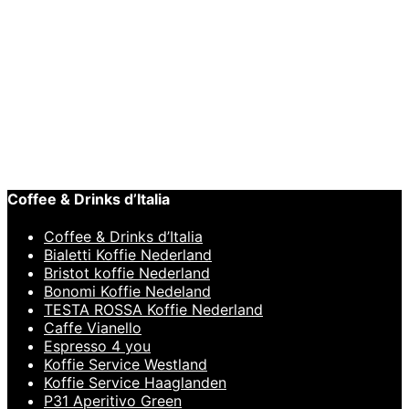
Koffie
Bristot Tiziano 1919 2
kilo
€
69,95
Coffee & Drinks d’Italia
Coffee & Drinks d’Italia
Bialetti Koffie Nederland
Bristot koffie Nederland
Bonomi Koffie Nedeland
TESTA ROSSA Koffie Nederland
Caffe Vianello
Espresso 4 you
Koffie Service Westland
Koffie Service Haaglanden
P31 Aperitivo Green