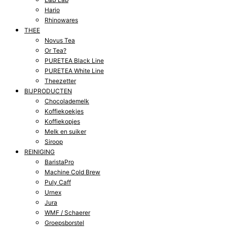
Hario
Rhinowares
THEE
Novus Tea
Or Tea?
PURETEA Black Line
PURETEA White Line
Theezetter
BIJPRODUCTEN
Chocolademelk
Koffiekoekjes
Koffiekopjes
Melk en suiker
Siroop
REINIGING
BaristaPro
Machine Cold Brew
Puly Caff
Urnex
Jura
WMF / Schaerer
Groepsborstel