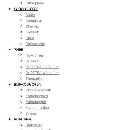
Uitkloplade
SLOW COFFEE
Acaia
Aeropress
Chemex
E&B Lab
Hario
Rhinowares
THEE
Novus Tea
Or Tea?
PURETEA Black Line
PURETEA White Line
Theezetter
BIJPRODUCTEN
Chocolademelk
Koffiekoekjes
Koffiekopjes
Melk en suiker
Siroop
REINIGING
BaristaPro