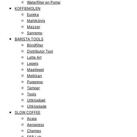
Waterfilter en Pomp
KOFFIEMOLEN
Eureka
Mahlkönig
Mazzer
Sanremo
BARISTA TOOLS
Blindfilter
Distributor Tool
Latte Art
Lepels
Maatlepel
Melkkan
Puqpress
Tamper
Tools
Uitklopbak
Uitkloplade
SLOW COFFEE
Acaia
Aeropress
Chemex
E&B Lab