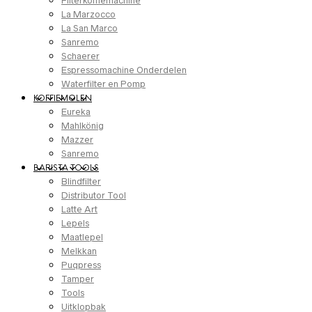
Filterkoffiemachine
La Marzocco
La San Marco
Sanremo
Schaerer
Espressomachine Onderdelen
Waterfilter en Pomp
KOFFIEMOLEN
Eureka
Mahlkönig
Mazzer
Sanremo
BARISTA TOOLS
Blindfilter
Distributor Tool
Latte Art
Lepels
Maatlepel
Melkkan
Puqpress
Tamper
Tools
Uitklopbak