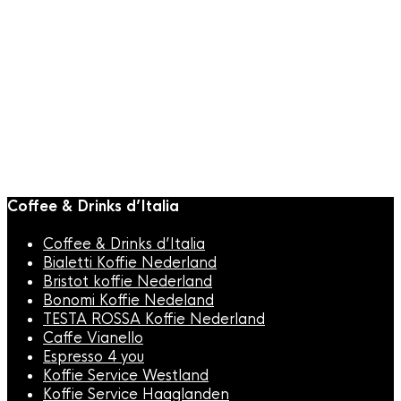
Italiaanse Koffie
Bristot BIO
koffiebonen 1000gr
€
38,95
Coffee & Drinks d’Italia
Coffee & Drinks d’Italia
Bialetti Koffie Nederland
Bristot koffie Nederland
Bonomi Koffie Nedeland
TESTA ROSSA Koffie Nederland
Caffe Vianello
Espresso 4 you
Koffie Service Westland
Koffie Service Haaglanden