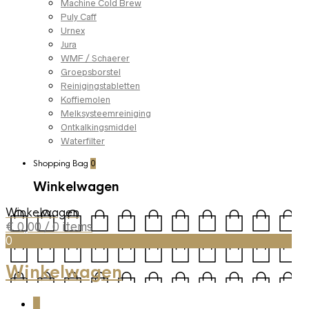
Machine Cold Brew
Puly Caff
Urnex
Jura
WMF / Schaerer
Groepsborstel
Reinigingstabletten
Koffiemolen
Melksysteemreiniging
Ontkalkingsmiddel
Waterfilter
Shopping Bag
0
Winkelwagen
Winkelwagen
€
0,00
/ 0 items
0
Winkelwagen
0