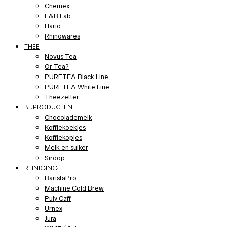
Chemex
E&B Lab
Hario
Rhinowares
THEE
Novus Tea
Or Tea?
PURETEA Black Line
PURETEA White Line
Theezetter
BIJPRODUCTEN
Chocolademelk
Koffiekoekjes
Koffiekopjes
Melk en suiker
Siroop
REINIGING
BaristaPro
Machine Cold Brew
Puly Caff
Urnex
Jura