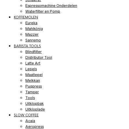
Espressomachine Onderdelen
Waterfilter en Pomp
KOFFIEMOLEN
Eureka
Mahlkönig
Mazzer
Sanremo
BARISTA TOOLS
Blindfilter
Distributor Tool
Latte Art
Lepels
Maatlepel
Melkkan
Puqpress
Tamper
Tools
Uitklopbak
Uitkloplade
SLOW COFFEE
Acaia
Aeropress