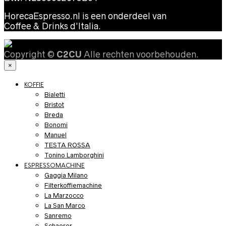
HorecaEspresso.nl is een onderdeel van
Coffee & Drinks d’Italia.
Copyright ©
C2CU
Alle rechten voorbehouden.
×
KOFFIE
Bialetti
Bristot
Breda
Bonomi
Manuel
TESTA ROSSA
Tonino Lamborghini
ESPRESSOMACHINE
Gaggia Milano
Filterkoffiemachine
La Marzocco
La San Marco
Sanremo
Schaerer