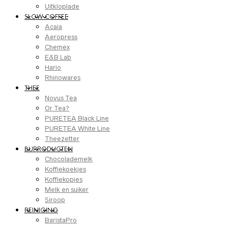
Uitkloplade
SLOW COFFEE
Acaia
Aeropress
Chemex
E&B Lab
Hario
Rhinowares
THEE
Novus Tea
Or Tea?
PURETEA Black Line
PURETEA White Line
Theezetter
BIJPRODUCTEN
Chocolademelk
Koffiekoekjes
Koffiekopjes
Melk en suiker
Siroop
REINIGING
BaristaPro