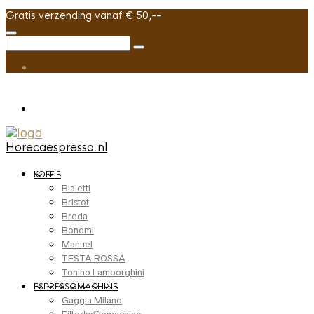
Gratis verzending vanaf € 50,--
Horecaespresso.nl
KOFFIE
Bialetti
Bristot
Breda
Bonomi
Manuel
TESTA ROSSA
Tonino Lamborghini
ESPRESSOMACHINE
Gaggia Milano