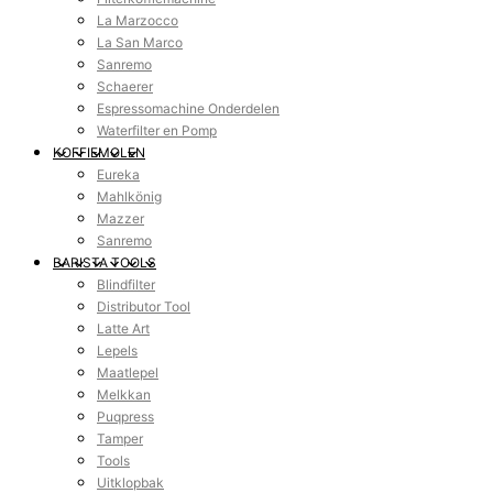
La Marzocco
La San Marco
Sanremo
Schaerer
Espressomachine Onderdelen
Waterfilter en Pomp
KOFFIEMOLEN
Eureka
Mahlkönig
Mazzer
Sanremo
BARISTA TOOLS
Blindfilter
Distributor Tool
Latte Art
Lepels
Maatlepel
Melkkan
Puqpress
Tamper
Tools
Uitklopbak