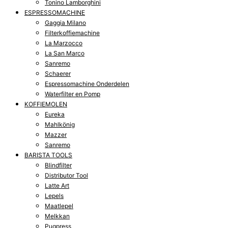
Tonino Lamborghini
ESPRESSOMACHINE
Gaggia Milano
Filterkoffiemachine
La Marzocco
La San Marco
Sanremo
Schaerer
Espressomachine Onderdelen
Waterfilter en Pomp
KOFFIEMOLEN
Eureka
Mahlkönig
Mazzer
Sanremo
BARISTA TOOLS
Blindfilter
Distributor Tool
Latte Art
Lepels
Maatlepel
Melkkan
Puqpress