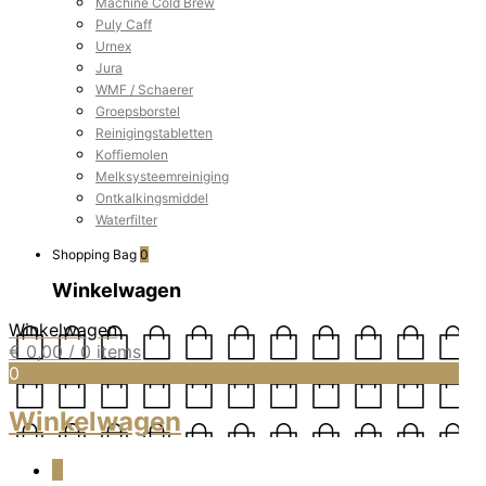
Machine Cold Brew
Puly Caff
Urnex
Jura
WMF / Schaerer
Groepsborstel
Reinigingstabletten
Koffiemolen
Melksysteemreiniging
Ontkalkingsmiddel
Waterfilter
Shopping Bag
0
Winkelwagen
Winkelwagen
€
0,00
/ 0 items
0
Winkelwagen
0