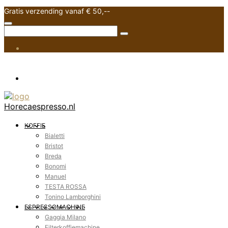
Gratis verzending vanaf € 50,--
Horecaespresso.nl
KOFFIE
Bialetti
Bristot
Breda
Bonomi
Manuel
TESTA ROSSA
Tonino Lamborghini
ESPRESSOMACHINE
Gaggia Milano
Filterkoffiemachine