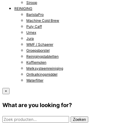
Siroop
REINIGING
BaristaPro
Machine Cold Brew
Puly Caff
Urnex
Jura
WMF / Schaerer
Groepsborstel
Reinigingstabletten
Koffiemolen
Melksysteemreiniging
Ontkalkingsmiddel
Waterfilter
×
What are you looking for?
Zoeken
Zoeken
naar: