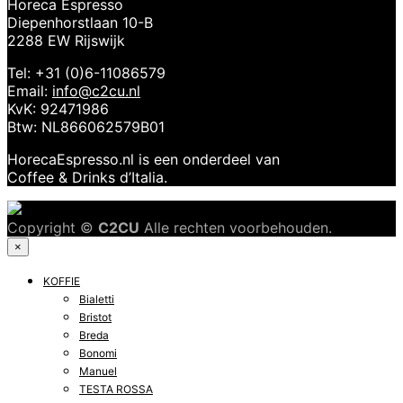
Horeca Espresso
Diepenhorstlaan 10-B
2288 EW Rijswijk
Tel: +31 (0)6-11086579
Email:
info@c2cu.nl
KvK: 92471986
Btw: NL866062579B01
HorecaEspresso.nl is een onderdeel van
Coffee & Drinks d’Italia.
Copyright ©
C2CU
Alle rechten voorbehouden.
×
KOFFIE
Bialetti
Bristot
Breda
Bonomi
Manuel
TESTA ROSSA