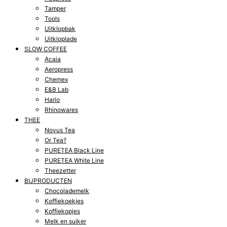
Tamper
Tools
Uitklopbak
Uitkloplade
SLOW COFFEE
Acaia
Aeropress
Chemex
E&B Lab
Hario
Rhinowares
THEE
Novus Tea
Or Tea?
PURETEA Black Line
PURETEA White Line
Theezetter
BIJPRODUCTEN
Chocolademelk
Koffiekoekjes
Koffiekopjes
Melk en suiker