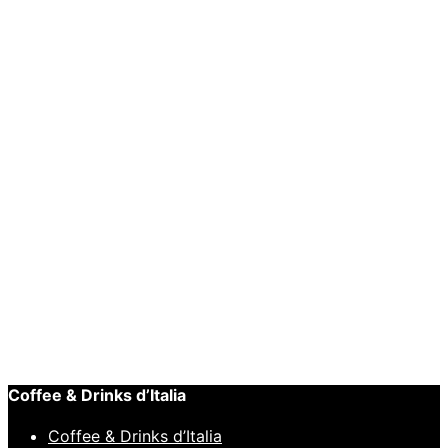
Lees
verder
Snelle
weergave
BIJPRODUCTEN
,
Chocolademelk
Bristot
Cioccobon
chocolademelk
€
11,95
Coffee & Drinks d’Italia
Coffee & Drinks d’Italia