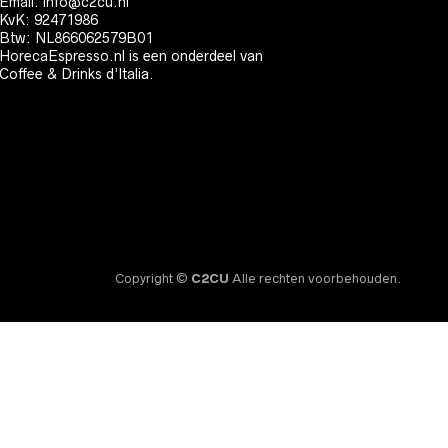
Email:
info@c2cu.nl
KvK: 92471986
Btw: NL866062579B01
HorecaEspresso.nl is een onderdeel van
Coffee & Drinks d’Italia.
Copyright ©
C2CU
Alle rechten voorbehouden.