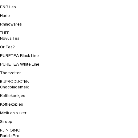
E&B Lab
Hario
Rhinowares
THEE
Novus Tea
Or Tea?
PURETEA Black Line
PURETEA White Line
Theezetter
BIJPRODUCTEN
Chocolademelk
Koffiekoekjes
Koffiekopjes
Melk en suiker
Siroop
REINIGING
BaristaPro