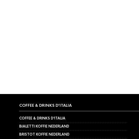
TIJDELIJK NIET LEVERBAAR
BRISTOT KOFFIE
,
ITALIAANSE KOFFIE
Bristot Colombia Koffiebonen
225 gram
€
8,99
COFFEE & DRINKS D’ITALIA
COFFEE & DRINKS D’ITALIA
BIALETTI KOFFIE NEDERLAND
BRISTOT KOFFIE NEDERLAND