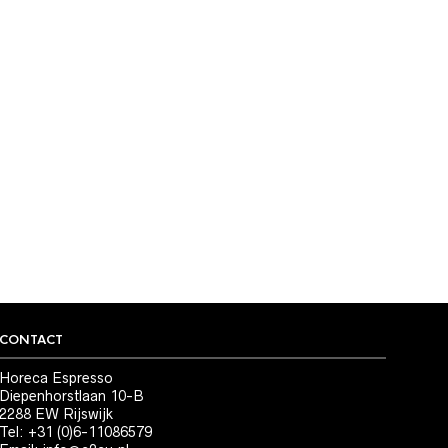
CONTACT
Horeca Espresso
Diepenhorstlaan 10-B
2288 EW Rijswijk
Tel: +31 (0)6-11086579