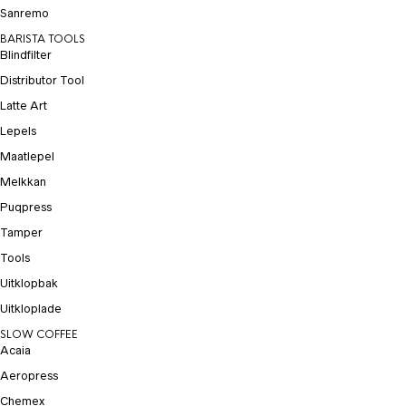
Sanremo
BARISTA TOOLS
Blindfilter
Distributor Tool
Latte Art
Lepels
Maatlepel
Melkkan
Puqpress
Tamper
Tools
Uitklopbak
Uitkloplade
SLOW COFFEE
Acaia
Aeropress
Chemex