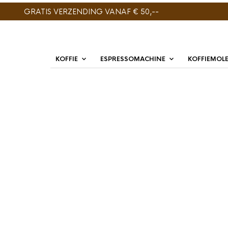
GRATIS VERZENDING VANAF € 50,--
KOFFIE
ESPRESSOMACHINE
KOFFIEMOL
ENIG RESULTAAT