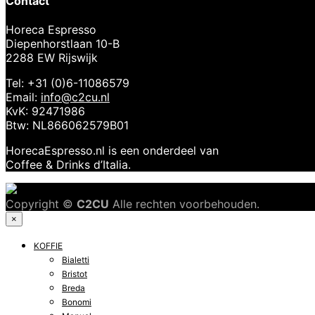
Contact
Horeca Espresso
Diepenhorstlaan 10-B
2288 EW Rijswijk
Tel: +31 (0)6-11086579
Email:
info@c2cu.nl
KvK: 92471986
Btw: NL866062579B01
HorecaEspresso.nl is een onderdeel van
Coffee & Drinks d’Italia.
Copyright ©
C2CU
Alle rechten voorbehouden.
×
KOFFIE
Bialetti
Bristot
Breda
Bonomi