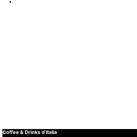
Enig resultaat
Bristot Kof
Bristot Eth
€
8,99
Toevoegen aan winkelwagen
Snelle weergave
Coffee & Drinks d’Italia