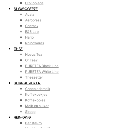
Uitkloplade
SLOW COFFEE
Acaia
Aeropress
Chemex
E&B Lab
Hario
Rhinowares
THEE
Novus Tea
Or Tea?
PURETEA Black Line
PURETEA White Line
Theezetter
BIJPRODUCTEN
Chocolademelk
Koffiekoekjes
Koffiekopjes
Melk en suiker
Siroop
REINIGING
BaristaPro