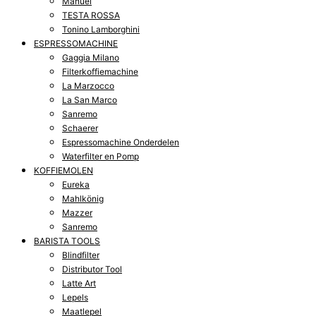
Manuel
TESTA ROSSA
Tonino Lamborghini
ESPRESSOMACHINE
Gaggia Milano
Filterkoffiemachine
La Marzocco
La San Marco
Sanremo
Schaerer
Espressomachine Onderdelen
Waterfilter en Pomp
KOFFIEMOLEN
Eureka
Mahlkönig
Mazzer
Sanremo
BARISTA TOOLS
Blindfilter
Distributor Tool
Latte Art
Lepels
Maatlepel