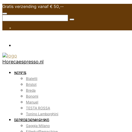
Gratis verzending vanaf € 50,--
Horecaespresso.nl
KOFFIE
Bialetti
Bristot
Breda
Bonomi
Manuel
TESTA ROSSA
Tonino Lamborghini
ESPRESSOMACHINE
Gaggia Milano
Filterkoffiemachine