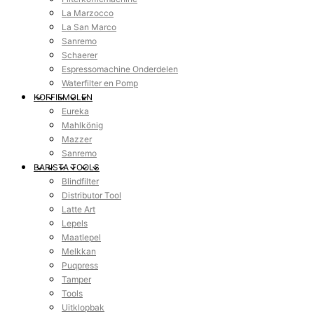
La Marzocco
La San Marco
Sanremo
Schaerer
Espressomachine Onderdelen
Waterfilter en Pomp
KOFFIEMOLEN
Eureka
Mahlkönig
Mazzer
Sanremo
BARISTA TOOLS
Blindfilter
Distributor Tool
Latte Art
Lepels
Maatlepel
Melkkan
Puqpress
Tamper
Tools
Uitklopbak