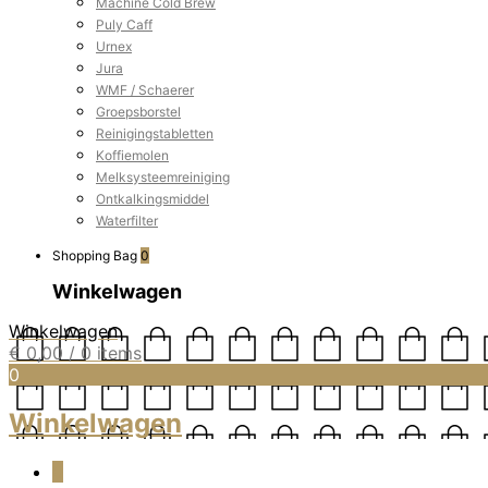
Machine Cold Brew
Puly Caff
Urnex
Jura
WMF / Schaerer
Groepsborstel
Reinigingstabletten
Koffiemolen
Melksysteemreiniging
Ontkalkingsmiddel
Waterfilter
Shopping Bag
0
Winkelwagen
Winkelwagen
€
0,00
/ 0 items
0
Winkelwagen
0