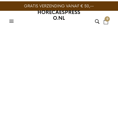
GRATIS VERZENDING VANAF € 50,--
HORECAESPRESS
O.NL
0
TIJDELIJK
TIJDELIJK
TIJDELIJK
NIET
NIET
NIET
LEVERBAAR
LEVERBAAR
LEVERBAAR
MACHINE
MACHINE
COLD BREW
,
COLD BREW
,
MACHINE
ONTKALKIN
MELKSYSTEE
COLD BREW
,
MACHINE