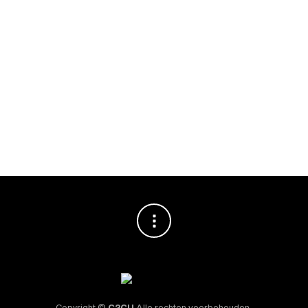
ONDERHOUD
ONDERHOUD
Grinder
Cafetto
Cafetto
Cleaner
MFC
Restore
Koffiemo
Melkreini
Espresso
lenreinig
gertablet
machine
er 450
ten 100
Ontkalke
gram
stuks
r 1000gr
€
26,95
€
49,95
€
28,95
Copyright ©
C2CU
Alle rechten voorbehouden.