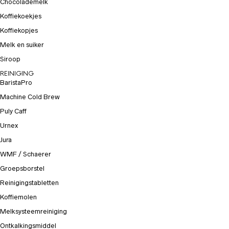
Chocolademelk
Koffiekoekjes
Koffiekopjes
Melk en suiker
Siroop
REINIGING
BaristaPro
Machine Cold Brew
Puly Caff
Urnex
Jura
WMF / Schaerer
Groepsborstel
Reinigingstabletten
Koffiemolen
Melksysteemreiniging
Ontkalkingsmiddel