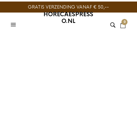
GRATIS VERZENDING VANAF € 50,--
HORECAESPRESS
O.NL
0
TIJDELIJK NIET
LEVERBAAR
MACHINE COLD BREW
,
ONTKALKINGSMIDDEL
,