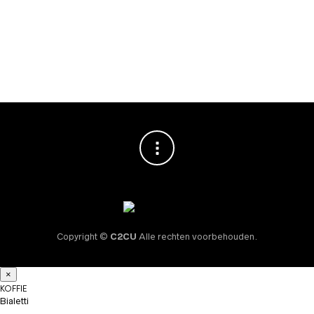
REINIGING & ONDERHOUD
Cafetto LOD Green
Ontkalker 1000ml
€
12,95
Copyright ©
C2CU
Alle rechten voorbehouden.
×
KOFFIE
Bialetti