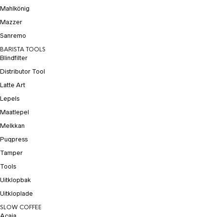
Mahlkönig
Mazzer
Sanremo
BARISTA TOOLS
Blindfilter
Distributor Tool
Latte Art
Lepels
Maatlepel
Melkkan
Puqpress
Tamper
Tools
Uitklopbak
Uitkloplade
SLOW COFFEE
Acaia