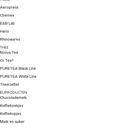
Aeropress
Chemex
E&B Lab
Hario
Rhinowares
THEE
Novus Tea
Or Tea?
PURETEA Black Line
PURETEA White Line
Theezetter
BIJPRODUCTEN
Chocolademelk
Koffiekoekjes
Koffiekopjes
Melk en suiker