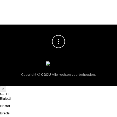
€
12,95
Copyright ©
C2CU
Alle rechten voorbehouden.
×
KOFFIE
Bialetti
Bristot
Breda