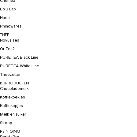
Chemex
E&B Lab
Hario
Rhinowares
THEE
Novus Tea
Or Tea?
PURETEA Black Line
PURETEA White Line
Theezetter
BIJPRODUCTEN
Chocolademelk
Koffiekoekjes
Koffiekopjes
Melk en suiker
Siroop
REINIGING
BaristaPro