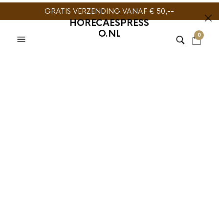
GRATIS VERZENDING VANAF € 50,--
HORECAESPRESS
O.NL
0
TIJDELIJK NIET
LEVERBAAR
MACHINE COLD BREW
,
ONTKALKINGSMIDDEL
,
REINIGING & ONDERHOUD
Cafetto LOD Green
Ontkalker 1000ml