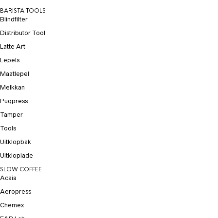
BARISTA TOOLS
Blindfilter
Distributor Tool
Latte Art
Lepels
Maatlepel
Melkkan
Puqpress
Tamper
Tools
Uitklopbak
Uitkloplade
SLOW COFFEE
Acaia
Aeropress
Chemex