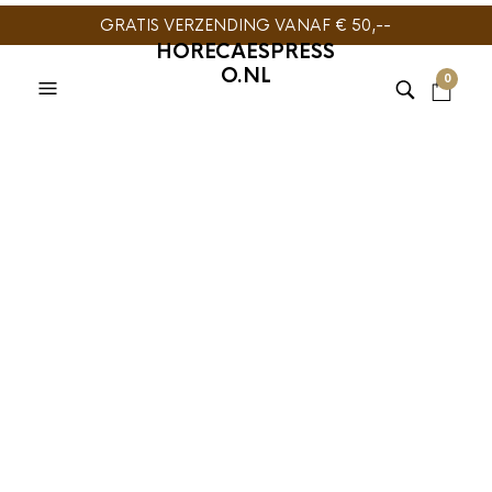
GRATIS VERZENDING VANAF € 50,--
HORECAESPRESS
O.NL
0
BARISTA TOOLS
,
LEPELS
Motta Cappuccino
Lepel RVS 6 stuks
€
10,95