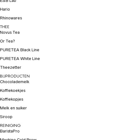
E&B Lab
Hario
Rhinowares
THEE
Novus Tea
Or Tea?
PURETEA Black Line
PURETEA White Line
Theezetter
BIJPRODUCTEN
Chocolademelk
Koffiekoekjes
Koffiekopjes
Melk en suiker
Siroop
REINIGING
BaristaPro
Machine Cold Brew