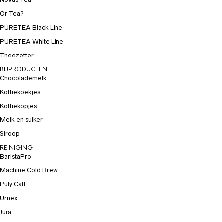
Or Tea?
PURETEA Black Line
PURETEA White Line
Theezetter
BIJPRODUCTEN
Chocolademelk
Koffiekoekjes
Koffiekopjes
Melk en suiker
Siroop
REINIGING
BaristaPro
Machine Cold Brew
Puly Caff
Urnex
Jura