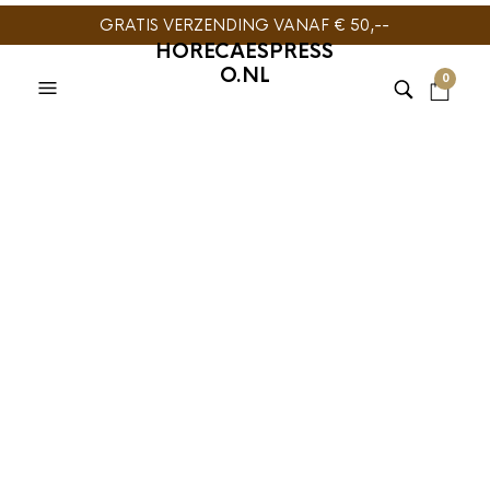
GRATIS VERZENDING VANAF € 50,--
HORECAESPRESS
O.NL
0
TIJDELIJK NIET
TIJDELIJK NIET
LEVERBAAR
LEVERBAAR
HARIO
,
SLOW COFFEE
HARIO
,
SLOW COFFEE
Hario V60-01 Range
Hario V60-02 Range
Server Clear 360 ml
Server Clear 600 ml
€
20,95
€
27,95