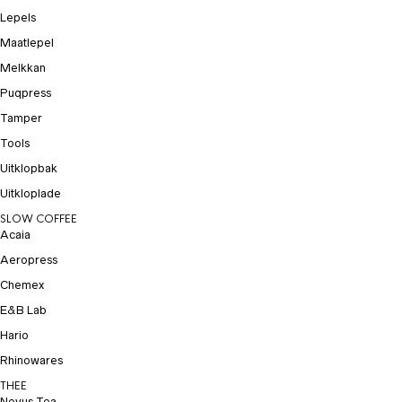
Lepels
Maatlepel
Melkkan
Puqpress
Tamper
Tools
Uitklopbak
Uitkloplade
SLOW COFFEE
Acaia
Aeropress
Chemex
E&B Lab
Hario
Rhinowares
THEE
Novus Tea