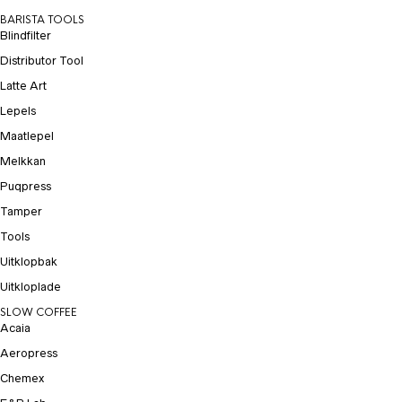
BARISTA TOOLS
Blindfilter
Distributor Tool
Latte Art
Lepels
Maatlepel
Melkkan
Puqpress
Tamper
Tools
Uitklopbak
Uitkloplade
SLOW COFFEE
Acaia
Aeropress
Chemex