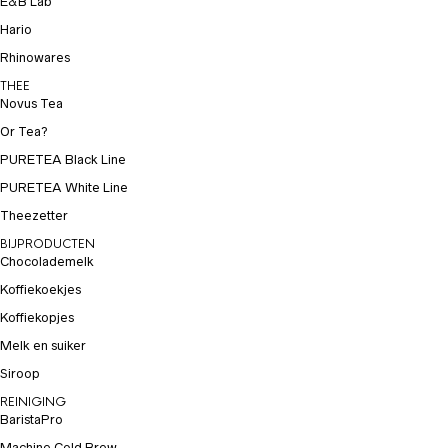
E&B Lab
Hario
Rhinowares
THEE
Novus Tea
Or Tea?
PURETEA Black Line
PURETEA White Line
Theezetter
BIJPRODUCTEN
Chocolademelk
Koffiekoekjes
Koffiekopjes
Melk en suiker
Siroop
REINIGING
BaristaPro
Machine Cold Brew