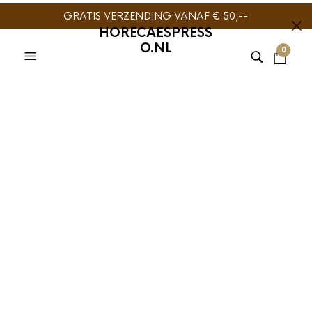
GRATIS VERZENDING VANAF € 50,--
HORECAESPRESS
O.NL
0
TIJDELIJK NIET
LEVERBAAR
NOVUS TEA
,
THEE
Novus Tea Citrus
Chamomile 50 stuks
€
22,95