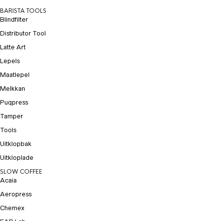
BARISTA TOOLS
Blindfilter
Distributor Tool
Latte Art
Lepels
Maatlepel
Melkkan
Puqpress
Tamper
Tools
Uitklopbak
Uitkloplade
SLOW COFFEE
Acaia
Aeropress
Chemex