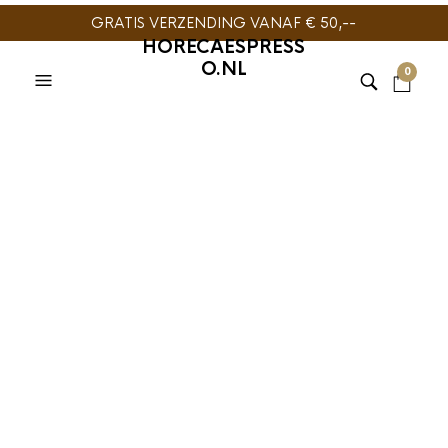
GRATIS VERZENDING VANAF € 50,--
HORECAESPRESS
O.NL
0
HARIO
,
SLOW COFFEE
Hario Koffiemolen
Mill Column
€
54,95