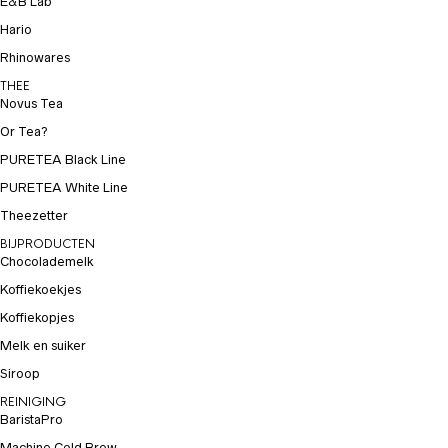
E&B Lab
Hario
Rhinowares
THEE
Novus Tea
Or Tea?
PURETEA Black Line
PURETEA White Line
Theezetter
BIJPRODUCTEN
Chocolademelk
Koffiekoekjes
Koffiekopjes
Melk en suiker
Siroop
REINIGING
BaristaPro
Machine Cold Brew