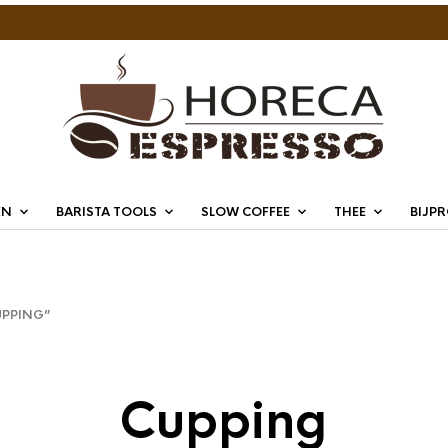
EN
BARISTA TOOLS
SLOW COFFEE
THEE
BIJP
PPING”
Cupping