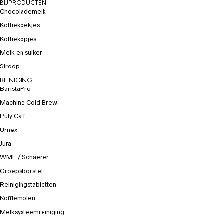
BIJPRODUCTEN
Chocolademelk
Koffiekoekjes
Koffiekopjes
Melk en suiker
Siroop
REINIGING
BaristaPro
Machine Cold Brew
Puly Caff
Urnex
Jura
WMF / Schaerer
Groepsborstel
Reinigingstabletten
Koffiemolen
Melksysteemreiniging