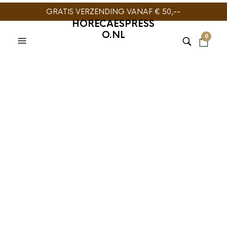
GRATIS VERZENDING VANAF € 50,--
HORECAESPRESS
O.NL
0
BARISTA TOOLS
,
TAMPERS
BARISTA TOOLS
,
TAMPERS
DVG Barista Tamper
DVG Barista Tamper
Beukenhout Zwart
Beukenhout Bruin
58mm
58mm