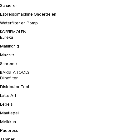
Schaerer
Espressomachine Onderdelen
Waterfilter en Pomp
KOFFIEMOLEN
Eureka
Mahlkönig
Mazzer
Sanremo
BARISTA TOOLS
Blindfilter
Distributor Tool
Latte Art
Lepels
Maatlepel
Melkkan
Puqpress
Tamper