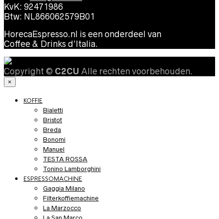
KvK: 92471986
Btw: NL866062579B01
HorecaEspresso.nl is een onderdeel van
Coffee & Drinks d’Italia.
Copyright ©
C2CU
Alle rechten voorbehouden.
×
KOFFIE
Bialetti
Bristot
Breda
Bonomi
Manuel
TESTA ROSSA
Tonino Lamborghini
ESPRESSOMACHINE
Gaggia Milano
Filterkoffiemachine
La Marzocco
La San Marco