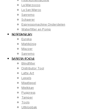
Filterkoffiemachine
La Marzocco
La San Marco
Sanremo
Schaerer
Espressomachine Onderdelen
Waterfilter en Pomp
KOFFIEMOLEN
Eureka
Mahlkönig
Mazzer
Sanremo
BARISTA TOOLS
Blindfilter
Distributor Tool
Latte Art
Lepels
Maatlepel
Melkkan
Puqpress
Tamper
Tools
Uitklopbak