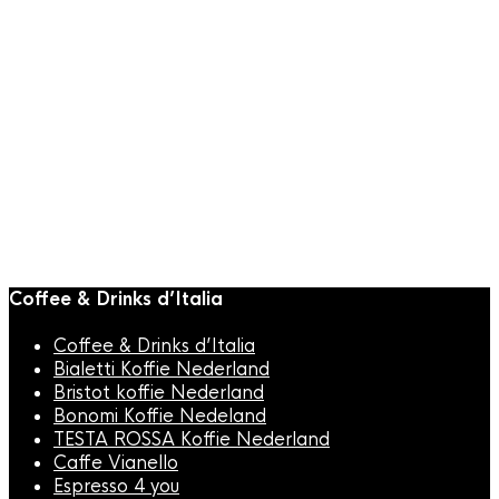
Snelle weergave
Snelle weergave
BARISTA TOOLS
BARISTA TOOLS
JoeFrex Koffie
JoeFrex Koffie
Weegschaal 0,1-
Weegschaal met
1500gr
timer 0,1-5000gr
€
32,95
€
34,95
Coffee & Drinks d’Italia
Coffee & Drinks d’Italia
Bialetti Koffie Nederland
Bristot koffie Nederland
Bonomi Koffie Nedeland
TESTA ROSSA Koffie Nederland
Caffe Vianello
Espresso 4 you