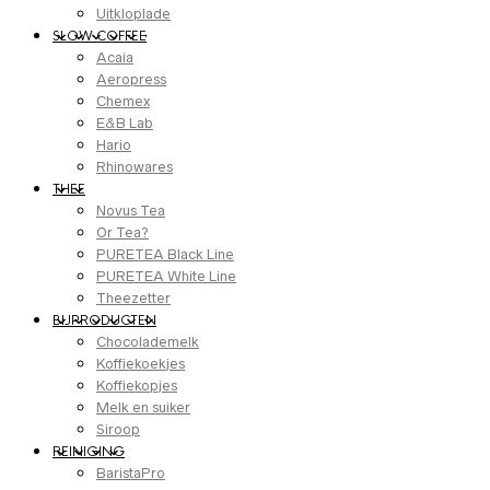
Uitkloplade
SLOW COFFEE
Acaia
Aeropress
Chemex
E&B Lab
Hario
Rhinowares
THEE
Novus Tea
Or Tea?
PURETEA Black Line
PURETEA White Line
Theezetter
BIJPRODUCTEN
Chocolademelk
Koffiekoekjes
Koffiekopjes
Melk en suiker
Siroop
REINIGING
BaristaPro