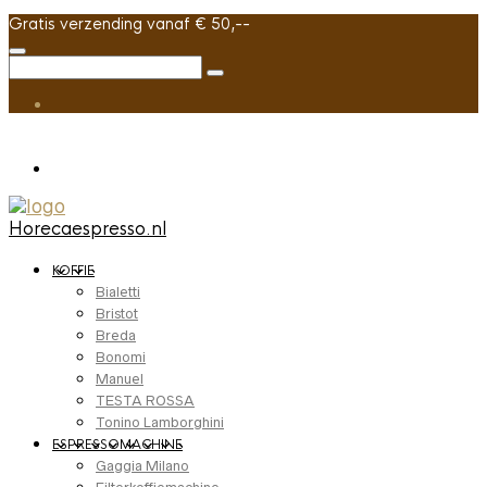
Gratis verzending vanaf € 50,--
Horecaespresso.nl
KOFFIE
Bialetti
Bristot
Breda
Bonomi
Manuel
TESTA ROSSA
Tonino Lamborghini
ESPRESSOMACHINE
Gaggia Milano