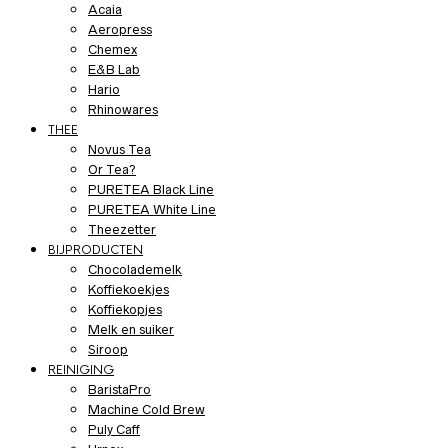
Acaia
Aeropress
Chemex
E&B Lab
Hario
Rhinowares
THEE
Novus Tea
Or Tea?
PURETEA Black Line
PURETEA White Line
Theezetter
BIJPRODUCTEN
Chocolademelk
Koffiekoekjes
Koffiekopjes
Melk en suiker
Siroop
REINIGING
BaristaPro
Machine Cold Brew
Puly Caff