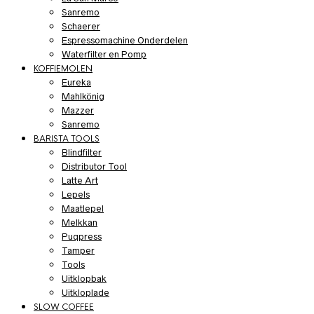
Sanremo
Schaerer
Espressomachine Onderdelen
Waterfilter en Pomp
KOFFIEMOLEN
Eureka
Mahlkönig
Mazzer
Sanremo
BARISTA TOOLS
Blindfilter
Distributor Tool
Latte Art
Lepels
Maatlepel
Melkkan
Puqpress
Tamper
Tools
Uitklopbak
Uitkloplade
SLOW COFFEE