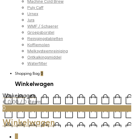
Machine Cold Brew
Puly Caff
Urnex
Jura
WMF / Schaerer
Groepsborstel
Reinigingstabletten
Koffiemolen
Melksysteemreiniging
Ontkalkingsmiddel
Waterfilter
Shopping Bag
0
Winkelwagen
Winkelwagen
€
0,00
/ 0 items
0
Winkelwagen
0