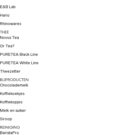
E&B Lab
Hario
Rhinowares
THEE
Novus Tea
Or Tea?
PURETEA Black Line
PURETEA White Line
Theezetter
BIJPRODUCTEN
Chocolademelk
Koffiekoekjes
Koffiekopjes
Melk en suiker
Siroop
REINIGING
BaristaPro