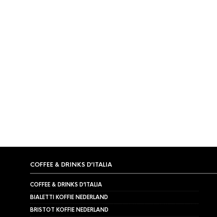
OP
PRIJS:
LAAG
NAAR
HOOG
TIJDELIJK NIET LEVERBAAR
TIJDELI
HARIO
,
SLOW COFFEE
HARIO
,
KOF
Hario V60-02 Dripper Set
Hario V
Rood
Bruin
€
23,95
€
24,95
COFFEE & DRINKS D’ITALIA
COFFEE & DRINKS D’ITALIA
BIALETTI KOFFIE NEDERLAND
BRISTOT KOFFIE NEDERLAND