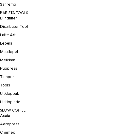
Sanremo
BARISTA TOOLS
Blindfilter
Distributor Tool
Latte Art
Lepels
Maatlepel
Melkkan
Puqpress
Tamper
Tools
Uitklopbak
Uitkloplade
SLOW COFFEE
Acaia
Aeropress
Chemex