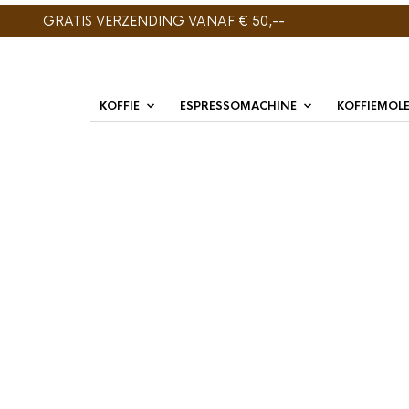
GRATIS VERZENDING VANAF € 50,--
KOFFIE
ESPRESSOMACHINE
KOFFIEMOL
GESORTEERD
TOONT ALLE 2 RESULTATEN