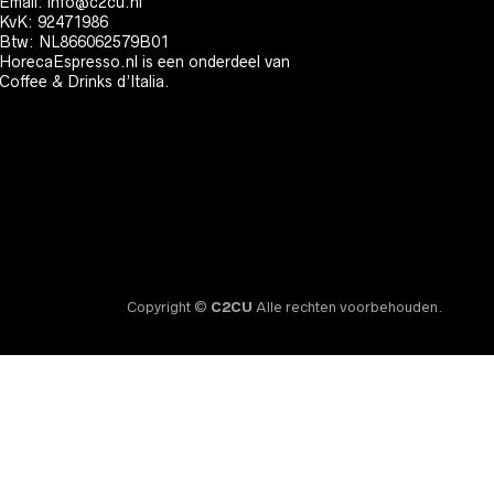
Email:
info@c2cu.nl
KvK: 92471986
Btw: NL866062579B01
HorecaEspresso.nl is een onderdeel van
Coffee & Drinks d’Italia.
Copyright ©
C2CU
Alle rechten voorbehouden.