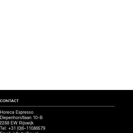
CONTACT
Horeca Espresso
Diepenhorstlaan 10-B
2288 EW Rijswijk
Tel: +31 (0)6-11086579