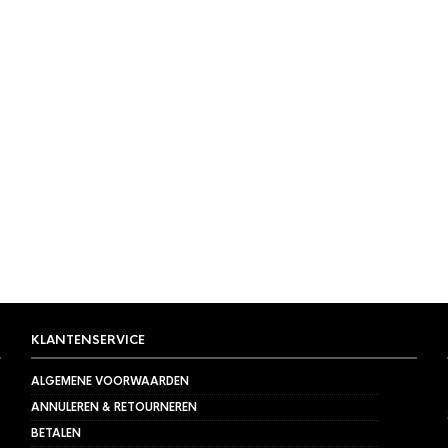
JK NIET LEVERBAAR
FIEMACHINE
,
SLOW COFFEE
60-02 Dripper Set
KLANTENSERVICE
ALGEMENE VOORWAARDEN
ANNULEREN & RETOURNEREN
BETALEN