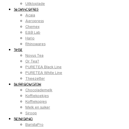
Uitkloplade
SLOW COFFEE
Acaia
Aeropress
Chemex
E&B Lab
Hario
Rhinowares
THEE
Novus Tea
Or Tea?
PURETEA Black Line
PURETEA White Line
Theezetter
BIJPRODUCTEN
Chocolademelk
Koffiekoekjes
Koffiekopjes
Melk en suiker
Siroop
REINIGING
BaristaPro