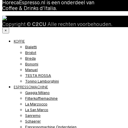
HorecaEspresso.nl is een onderdeel van
Coffee & Drinks d’Italia.
Copyright ©
C2CU
Alle rechten voorbehouden.
×
KOFFIE
Bialetti
Bristot
Breda
Bonomi
Manuel
TESTA ROSSA
Tonino Lamborghini
ESPRESSOMACHINE
Gaggia Milano
Filterkoffiemachine
La Marzocco
La San Marco
Sanremo
Schaerer
Espressomachine Onderdelen