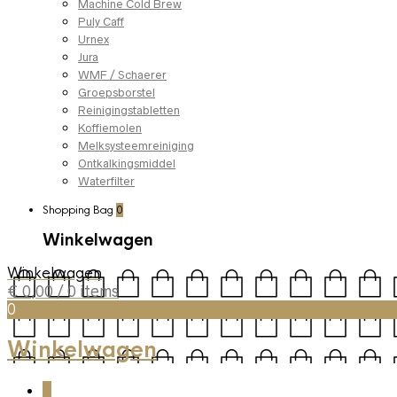
Machine Cold Brew
Puly Caff
Urnex
Jura
WMF / Schaerer
Groepsborstel
Reinigingstabletten
Koffiemolen
Melksysteemreiniging
Ontkalkingsmiddel
Waterfilter
Shopping Bag
0
Winkelwagen
Winkelwagen
€
0,00
/ 0 items
0
Winkelwagen
0