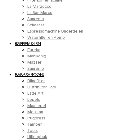
Filterkoffiemachine
La Marzocco
La San Marco
Sanremo
Schaerer
Espressomachine Onderdelen
Waterfilter en Pomp
KOFFIEMOLEN
Eureka
Mahlkönig
Mazzer
Sanremo
BARISTA TOOLS
Blindfilter
Distributor Tool
Latte Art
Lepels
Maatlepel
Melkkan
Puqpress
Tamper
Tools
Uitklopbak