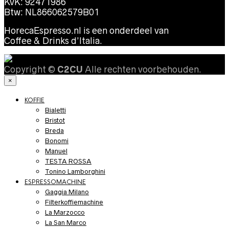
KvK: 92471986
Btw: NL866062579B01
HorecaEspresso.nl is een onderdeel van
Coffee & Drinks d’Italia.
Copyright ©
C2CU
Alle rechten voorbehouden.
×
KOFFIE
Bialetti
Bristot
Breda
Bonomi
Manuel
TESTA ROSSA
Tonino Lamborghini
ESPRESSOMACHINE
Gaggia Milano
Filterkoffiemachine
La Marzocco
La San Marco