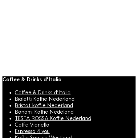
BaristaPro
,
Espressomachine
Onderdelen
BaristaPro E61
groepset
€
14,95
Coffee & Drinks d’Italia
Coffee & Drinks d’Italia
Bialetti Koffie Nederland
Bristot koffie Nederland
Bonomi Koffie Nedeland
TESTA ROSSA Koffie Nederland
Caffe Vianello
Espresso 4 you
Koffie Service Westland