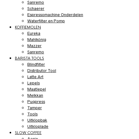
Sanremo
Schaerer
Espressomachine Onderdelen
Waterfilter en Pomp
KOFFIEMOLEN
Eureka
Mahlkönig
Mazzer
Sanremo
BARISTA TOOLS
Blindfilter
Distributor Tool
Latte Art
Lepels
Maatlepel
Melkkan
Puqpress
Tamper
Tools
Uitklopbak
Uitkloplade
SLOW COFFEE
Acaia