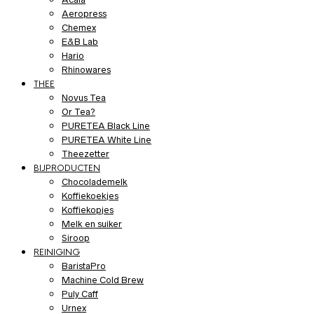
Aeropress
Chemex
E&B Lab
Hario
Rhinowares
THEE
Novus Tea
Or Tea?
PURETEA Black Line
PURETEA White Line
Theezetter
BIJPRODUCTEN
Chocolademelk
Koffiekoekjes
Koffiekopjes
Melk en suiker
Siroop
REINIGING
BaristaPro
Machine Cold Brew
Puly Caff
Urnex