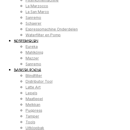
Filterkoffiemachine
La Marzocco
La San Marco
Sanremo
Schaerer
Espressomachine Onderdelen
Waterfilter en Pomp
KOFFIEMOLEN
Eureka
Mahlkönig
Mazzer
Sanremo
BARISTA TOOLS
Blindfilter
Distributor Tool
Latte Art
Lepels
Maatlepel
Melkkan
Puqpress
Tamper
Tools
Uitklopbak