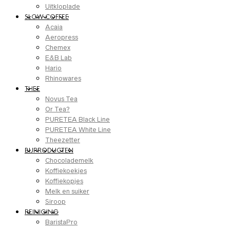
Uitkloplade
SLOW COFFEE
Acaia
Aeropress
Chemex
E&B Lab
Hario
Rhinowares
THEE
Novus Tea
Or Tea?
PURETEA Black Line
PURETEA White Line
Theezetter
BIJPRODUCTEN
Chocolademelk
Koffiekoekjes
Koffiekopjes
Melk en suiker
Siroop
REINIGING
BaristaPro