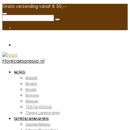
Gratis verzending vanaf € 50,--
Horecaespresso.nl
KOFFIE
Bialetti
Bristot
Breda
Bonomi
Manuel
TESTA ROSSA
Tonino Lamborghini
ESPRESSOMACHINE
Gaggia Milano