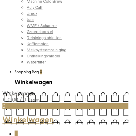
Machine Cold Brew
Puly Caff
Urnex
Jura
WMF / Schaerer
Groepsborstel
Reinigingstabletten
Koffiemolen
Melksysteemreiniging
Ontkalkingsmiddel
Waterfilter
Shopping Bag
0
Winkelwagen
Winkelwagen
€
0,00
/ 0 items
0
Winkelwagen
0