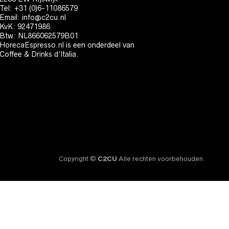
Tel: +31 (0)6-11086579
Email:
info@c2cu.nl
KvK: 92471986
Btw: NL866062579B01
HorecaEspresso.nl is een onderdeel van
Coffee & Drinks d’Italia.
Copyright ©
C2CU
Alle rechten voorbehouden.