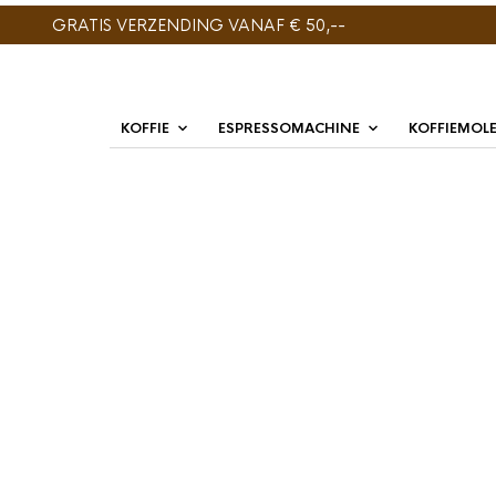
GRATIS VERZENDING VANAF € 50,--
KOFFIE
ESPRESSOMACHINE
KOFFIEMOL
ENIG RESULTAAT