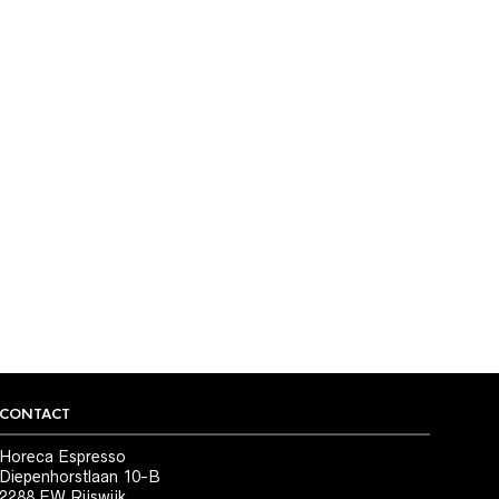
CONTACT
Horeca Espresso
Diepenhorstlaan 10-B
2288 EW Rijswijk