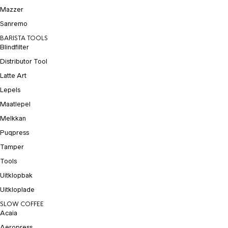
Mazzer
Sanremo
BARISTA TOOLS
Blindfilter
Distributor Tool
Latte Art
Lepels
Maatlepel
Melkkan
Puqpress
Tamper
Tools
Uitklopbak
Uitkloplade
SLOW COFFEE
Acaia
Aeropress