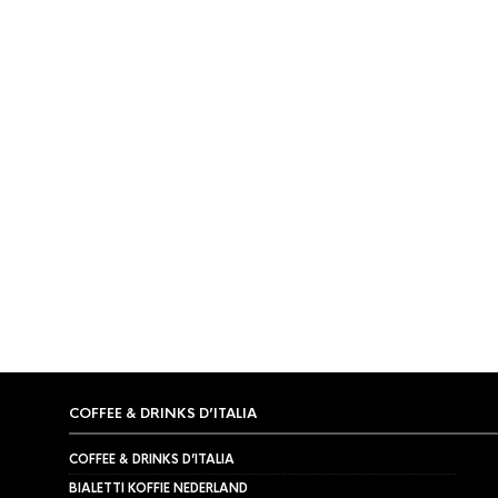
ESPRESSOMACHINE ONDERDELEN
,
IMS
,
KOFFIEMACHINE
IMS Competition Shower
Screen E6135WM 60mm
€
12,95
COFFEE & DRINKS D’ITALIA
COFFEE & DRINKS D’ITALIA
BIALETTI KOFFIE NEDERLAND