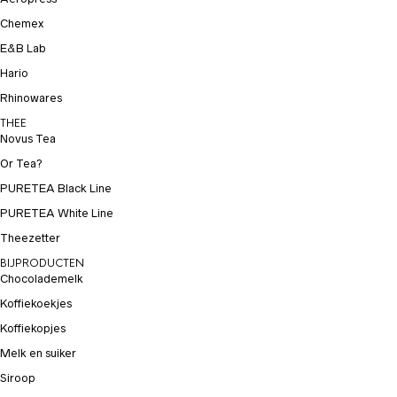
Chemex
E&B Lab
Hario
Rhinowares
THEE
Novus Tea
Or Tea?
PURETEA Black Line
PURETEA White Line
Theezetter
BIJPRODUCTEN
Chocolademelk
Koffiekoekjes
Koffiekopjes
Melk en suiker
Siroop