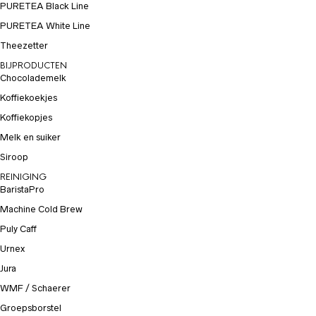
PURETEA Black Line
PURETEA White Line
Theezetter
BIJPRODUCTEN
Chocolademelk
Koffiekoekjes
Koffiekopjes
Melk en suiker
Siroop
REINIGING
BaristaPro
Machine Cold Brew
Puly Caff
Urnex
Jura
WMF / Schaerer
Groepsborstel