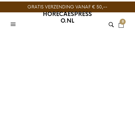
GRATIS VERZENDING VANAF € 50,--
HORECAESPRESS
O.NL
0
THEE
,
TRENDINGTEA
PURETEA BLACK LINE
,
THEE
TrendingTea English
Pure Tea English
Breakfast Sachets
Breakfast
25st