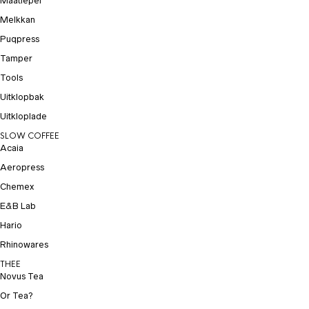
Maatlepel
Melkkan
Puqpress
Tamper
Tools
Uitklopbak
Uitkloplade
SLOW COFFEE
Acaia
Aeropress
Chemex
E&B Lab
Hario
Rhinowares
THEE
Novus Tea
Or Tea?