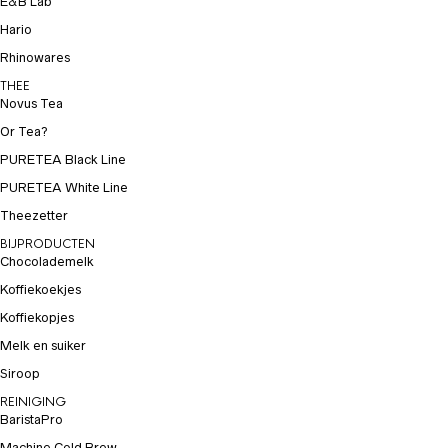
E&B Lab
Hario
Rhinowares
THEE
Novus Tea
Or Tea?
PURETEA Black Line
PURETEA White Line
Theezetter
BIJPRODUCTEN
Chocolademelk
Koffiekoekjes
Koffiekopjes
Melk en suiker
Siroop
REINIGING
BaristaPro
Machine Cold Brew