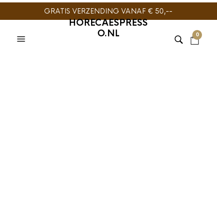
GRATIS VERZENDING VANAF € 50,--
HORECAESPRESS
O.NL
0
TIJDELIJK NIET
LEVERBAAR
FIORENZATO
,
KOFFIEMOLEN
Fiorenzato F64 EVO
Koffiemolen
€
1.099,00