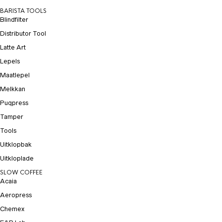
BARISTA TOOLS
Blindfilter
Distributor Tool
Latte Art
Lepels
Maatlepel
Melkkan
Puqpress
Tamper
Tools
Uitklopbak
Uitkloplade
SLOW COFFEE
Acaia
Aeropress
Chemex