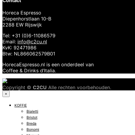
Contact
Horeca Espresso
Diepenhorstlaan 10-B
2288 EW Rijswijk
Tel: +31 (0)6-11086579
Email:
info@c2cu.nl
KvK: 92471986
Btw: NL866062579B01
HorecaEspresso.nl is een onderdeel van
Coffee & Drinks d’Italia.
Copyright ©
C2CU
Alle rechten voorbehouden.
×
KOFFIE
Bialetti
Bristot
Breda
Bonomi