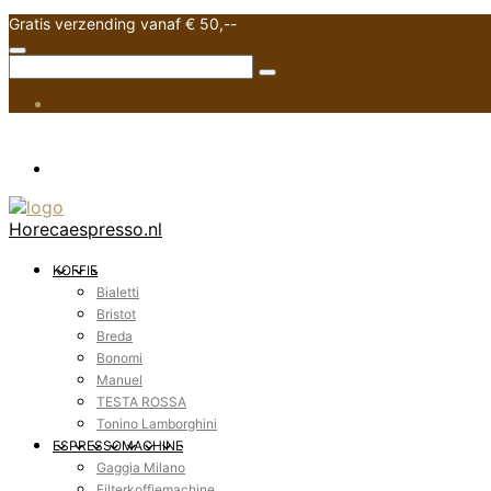
Gratis verzending vanaf € 50,--
Horecaespresso.nl
KOFFIE
Bialetti
Bristot
Breda
Bonomi
Manuel
TESTA ROSSA
Tonino Lamborghini
ESPRESSOMACHINE
Gaggia Milano
Filterkoffiemachine