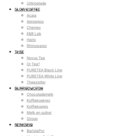
Uitkloplade
SLOW COFFEE
Acaia
Aeropress
Chemex
E&B Lab
Hario
Rhinowares
THEE
Novus Tea
Or Tea?
PURETEA Black Line
PURETEA White Line
Theezetter
BIJPRODUCTEN
Chocolademelk
Koffiekoekjes
Koffiekopjes
Melk en suiker
Siroop
REINIGING
BaristaPro