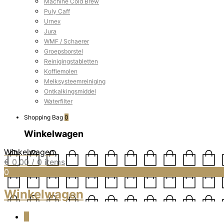
Machine Cold Brew
Puly Caff
Urnex
Jura
WMF / Schaerer
Groepsborstel
Reinigingstabletten
Koffiemolen
Melksysteemreiniging
Ontkalkingsmiddel
Waterfilter
Shopping Bag
0
Winkelwagen
Winkelwagen
€
0,00
/ 0 items
0
Winkelwagen
0