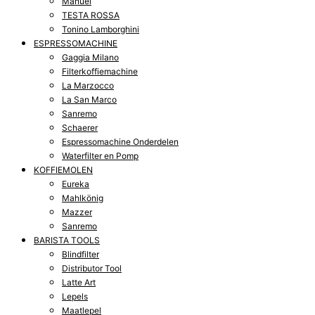
Manuel
TESTA ROSSA
Tonino Lamborghini
ESPRESSOMACHINE
Gaggia Milano
Filterkoffiemachine
La Marzocco
La San Marco
Sanremo
Schaerer
Espressomachine Onderdelen
Waterfilter en Pomp
KOFFIEMOLEN
Eureka
Mahlkönig
Mazzer
Sanremo
BARISTA TOOLS
Blindfilter
Distributor Tool
Latte Art
Lepels
Maatlepel