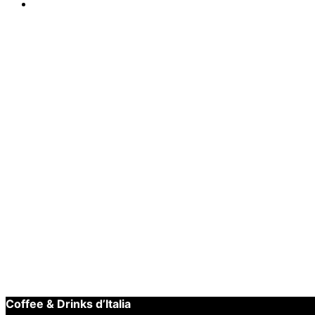
Enig resultaat
Espressomachi
Toevoegen aan winkelwagen
FACIL enjoy FE41 Ko
Snelle weergave
€
4.299,00
Coffee & Drinks d’Italia