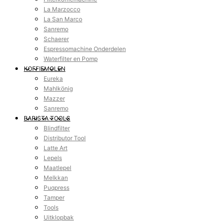
La Marzocco
La San Marco
Sanremo
Schaerer
Espressomachine Onderdelen
Waterfilter en Pomp
KOFFIEMOLEN
Eureka
Mahlkönig
Mazzer
Sanremo
BARISTA TOOLS
Blindfilter
Distributor Tool
Latte Art
Lepels
Maatlepel
Melkkan
Puqpress
Tamper
Tools
Uitklopbak