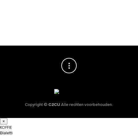
Bottle Cold Brew
Tea Pink – FIB-75-
BP
€
28,95
Copyright ©
C2CU
Alle rechten voorbehouden.
×
KOFFIE
Bialetti