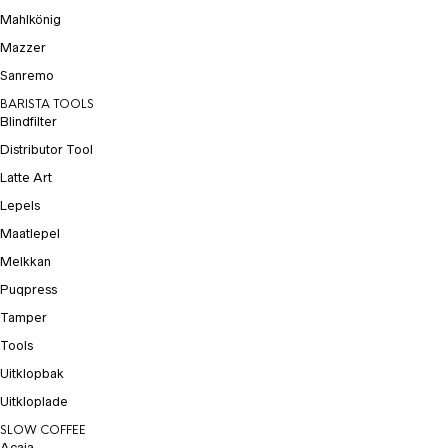
Mahlkönig
Mazzer
Sanremo
BARISTA TOOLS
Blindfilter
Distributor Tool
Latte Art
Lepels
Maatlepel
Melkkan
Puqpress
Tamper
Tools
Uitklopbak
Uitkloplade
SLOW COFFEE
Acaia