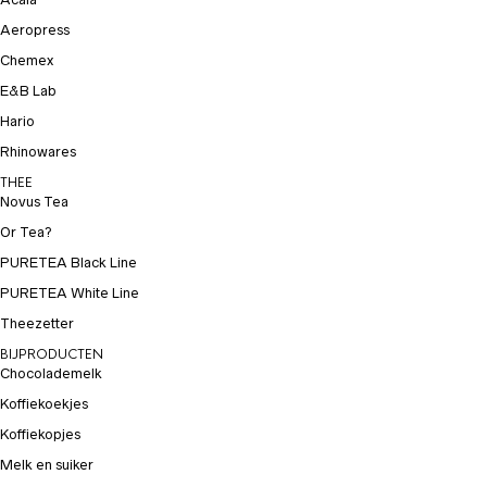
Aeropress
Chemex
E&B Lab
Hario
Rhinowares
THEE
Novus Tea
Or Tea?
PURETEA Black Line
PURETEA White Line
Theezetter
BIJPRODUCTEN
Chocolademelk
Koffiekoekjes
Koffiekopjes
Melk en suiker