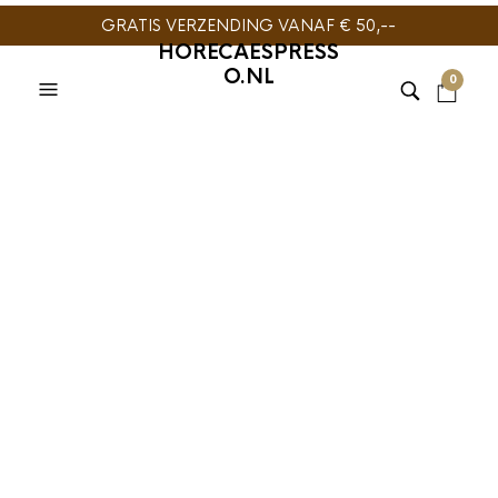
GRATIS VERZENDING VANAF € 50,--
HORECAESPRESS
O.NL
0
TIJDELIJK NIET
LEVERBAAR
HARIO
,
SLOW COFFEE
,
THEEZETTER
Hario Filter In