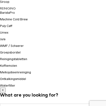
Siroop
REINIGING
BaristaPro
Machine Cold Brew
Puly Caff
Urnex
Jura
WMF / Schaerer
Groepsborstel
Reinigingstabletten
Koffiemolen
Melksysteemreiniging
Ontkalkingsmiddel
Waterfilter
×
What are you looking for?