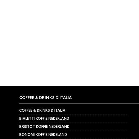
ESPRESSOMACHINE
,
GAGGIA MILANO
Gaggia La Nera
€
4.499,00
COFFEE & DRINKS D’ITALIA
COFFEE & DRINKS D’ITALIA
BIALETTI KOFFIE NEDERLAND
BRISTOT KOFFIE NEDERLAND
BONOMI KOFFIE NEDELAND