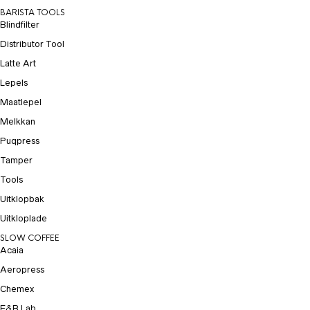
BARISTA TOOLS
Blindfilter
Distributor Tool
Latte Art
Lepels
Maatlepel
Melkkan
Puqpress
Tamper
Tools
Uitklopbak
Uitkloplade
SLOW COFFEE
Acaia
Aeropress
Chemex
E&B Lab