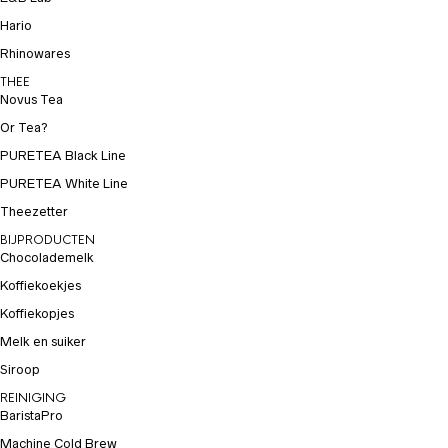
Hario
Rhinowares
THEE
Novus Tea
Or Tea?
PURETEA Black Line
PURETEA White Line
Theezetter
BIJPRODUCTEN
Chocolademelk
Koffiekoekjes
Koffiekopjes
Melk en suiker
Siroop
REINIGING
BaristaPro
Machine Cold Brew