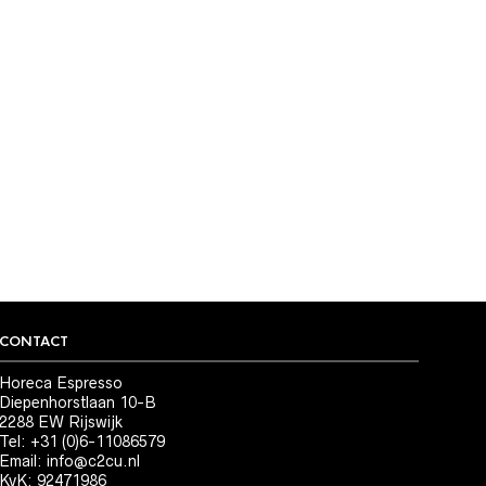
CONTACT
Horeca Espresso
Diepenhorstlaan 10-B
2288 EW Rijswijk
Tel: +31 (0)6-11086579
Email:
info@c2cu.nl
KvK: 92471986