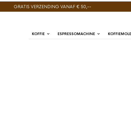
GRATIS VERZENDING VANAF € 50,--
KOFFIE
ESPRESSOMACHINE
KOFFIEMOL
ENIG RESULTAAT