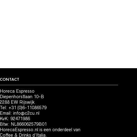
CONTACT
Horeca Espresso
Diepenhorstlaan 10-B
2288 EW Rijswijk
Tel: +31 (0)6-11086579
Email:
info@c2cu.nl
KvK: 92471986
Btw: NL866062579B01
HorecaEspresso.nl is een onderdeel van
Coffee & Drinks d’Italia.