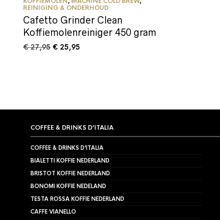
KOFFIEMOLEN
,
MACHINE COLD BREW
,
REINIGING & ONDERHOUD
Cafetto Grinder Clean
Koffiemolenreiniger 450 gram
Oorspronkelijke
Huidige
€
27,95
€
25,95
prijs
prijs
was:
is:
€ 27,95.
€ 25,95.
COFFEE & DRINKS D’ITALIA
COFFEE & DRINKS D’ITALIA
BIALETTI KOFFIE NEDERLAND
BRISTOT KOFFIE NEDERLAND
BONOMI KOFFIE NEDELAND
TESTA ROSSA KOFFIE NEDERLAND
CAFFE VIANELLO