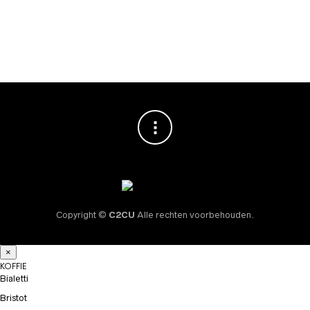
73x57x9mm
€
4,99
Copyright ©
C2CU
Alle rechten voorbehouden.
×
KOFFIE
Bialetti
Bristot