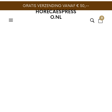
GRATIS VERZENDING VANAF € 50,--
HORECAESPRESS
O.NL
0
BARISTAPRO
,
ESPRESSOMACHINE
ONDERDELEN
BaristaPro E61
Groepring