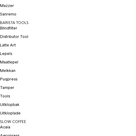
Mazzer
Sanremo
BARISTA TOOLS
Blindfilter
Distributor Tool
Latte Art
Lepels
Maatlepel
Melkkan
Puqpress
Tamper
Tools
Uitklopbak
Uitkloplade
SLOW COFFEE
Acaia
Aeropress