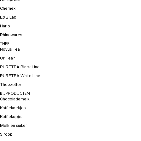
Chemex
E&B Lab
Hario
Rhinowares
THEE
Novus Tea
Or Tea?
PURETEA Black Line
PURETEA White Line
Theezetter
BIJPRODUCTEN
Chocolademelk
Koffiekoekjes
Koffiekopjes
Melk en suiker
Siroop